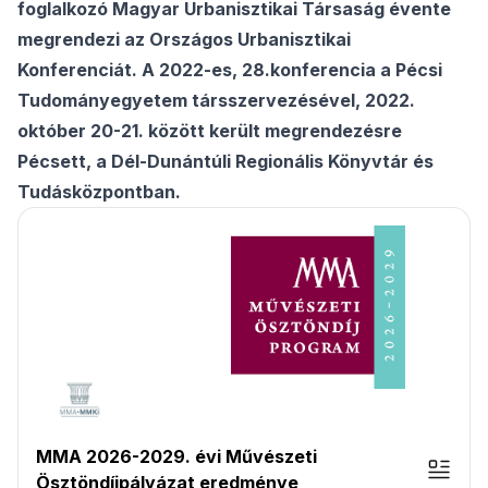
foglalkozó
Magyar
Urbanisztikai
Társaság
évente
megrendezi
az
Országos
Urbanisztikai
Konferenciát.
A
2022-es,
28.
konferencia
a
Pécsi
Tudományegyetem
társszervezésével,
2022.
október
20-21.
között
került
megrendezésre
Pécsett,
a
Dél-Dunántúli
Regionális
Könyvtár
és
Tudásközpontban.
MMA 2026-2029. évi Művészeti
Ösztöndíjpályázat eredménye