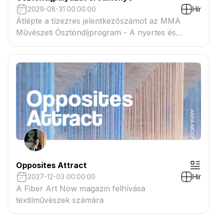
2029-08-31 00:00:00
Hír
Átlépte a tízezres jelentkezőszámot az MMA
Művészeti Ösztöndíjprogram - A nyertes és
tartaléklistás pályázók névsora megtekinthető a
csatolmányban
Opposites Attract
2027-12-03 00:00:00
Hír
A Fiber Art Now magazin felhívása
textilművészek számára