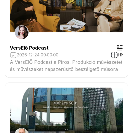
VersElő Podcast
2026-12-24 00:00:00
Hír
A VersElŐ Podcast a Piros. Produkció művészetet
és művészeket népszerűsítő beszélgető műsora