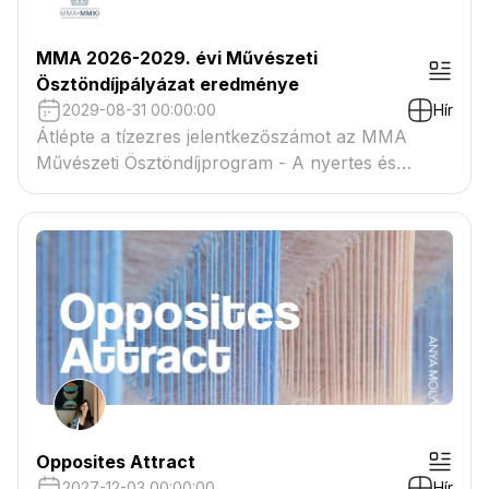
MMA 2026-2029. évi Művészeti
Ösztöndíjpályázat eredménye
2029-08-31 00:00:00
Hír
Átlépte a tízezres jelentkezőszámot az MMA
Művészeti Ösztöndíjprogram - A nyertes és
tartaléklistás pályázók névsora megtekinthető a
csatolmányban
Opposites Attract
2027-12-03 00:00:00
Hír