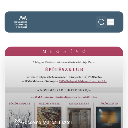
Göcseiné Marosi Eszter