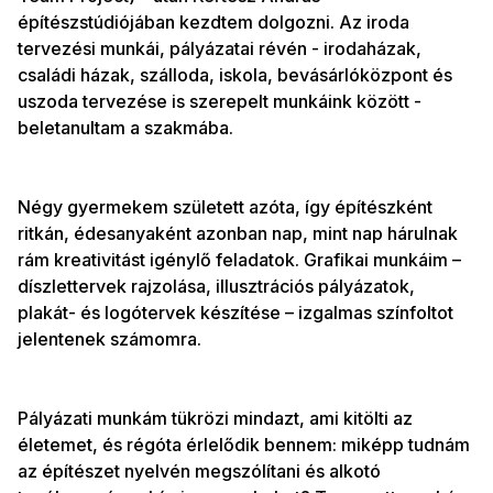
építészstúdiójában kezdtem dolgozni. Az iroda
tervezési munkái, pályázatai révén - irodaházak,
családi házak, szálloda, iskola, bevásárlóközpont és
uszoda tervezése is szerepelt munkáink között -
beletanultam a szakmába.
Négy gyermekem született azóta, így építészként
ritkán, édesanyaként azonban nap, mint nap hárulnak
rám kreativitást igénylő feladatok. Grafikai munkáim –
díszlettervek rajzolása, illusztrációs pályázatok,
plakát- és logótervek készítése – izgalmas színfoltot
jelentenek számomra.
Pályázati munkám tükrözi mindazt, ami kitölti az
életemet, és régóta érlelődik bennem: miképp tudnám
az építészet nyelvén megszólítani és alkotó