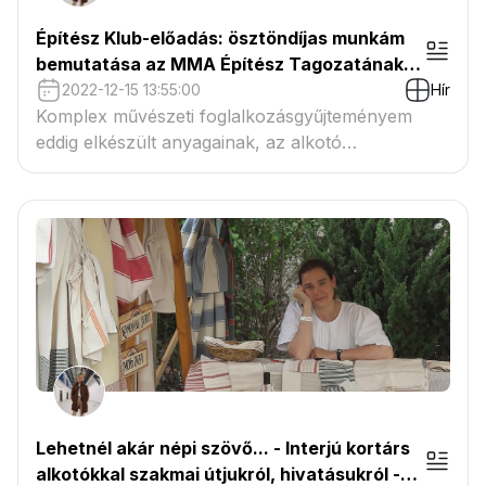
Építész Klub-előadás: ösztöndíjas munkám
bemutatása az MMA Építész Tagozatának
Építész Klubjában 2022.11.17-én
2022-12-15 13:55:00
Hír
Komplex művészeti foglalkozásgyűjteményem
eddig elkészült anyagainak, az alkotó
feladatoknak, a témákhoz kapcsolódó kortárs
alkotókkal készült interjúknak bemutatása. A
tervezett könyvsorozat felépítése, arculata, a és
nem utolsó sorban a küldetésének, a
célközönségének meghatározása.
Lehetnél akár népi szövő... - Interjú kortárs
alkotókkal szakmai útjukról, hivatásukról -