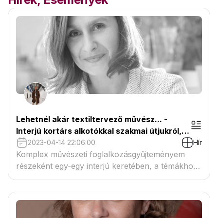
Lehetnél akár textiltervező művész... -
Interjú kortárs alkotókkal szakmai útjukról,
hivatásukról - Hegedűs Andrea textiltervező
2023-04-14 22:06:00
Hír
művész
Komplex művészeti foglalkozásgyűjteményem
részeként egy-egy interjú keretében, a témákhoz
kapcsolódva kortárs alkotókat és hivatásokat
szeretnék bemutatni a művészetek iránt fogékony
gyermekeknek. A Középkor művészeti világához
kapcsolódva beszélgettem Hegedűs Andrea