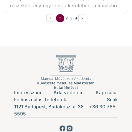
részeként egy-egy interjú keretében, a témákhoz
kapcsolódva kortárs alkotókat és szakmájukat
1
2
3
4
szeretném bemutatni a művészetek iránt
fogékony gyermekeknek. Célom a gyerekek
számára kevéssé ismert művészi hivatások
rejtelmeibe bepillantást engedni.
Impresszum
Adatvédelem
Kapcsolat
Felhasználási feltételek
Sütik
1121 Budapest, Budakeszi u. 38.
|
+36 30 785
5595