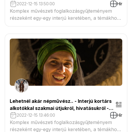
Zsigmond Zsuzsa népművész, kézi szövő
2022-12-15 13:50:00
Hír
Komplex művészeti foglalkozásgyűjteményem
részeként egy-egy interjú keretében, a témákhoz
kapcsolódva kortárs alkotókat és hivatásokat
mutatok be a művészetek iránt fogékony
gyermekeknek. A Középkor világához
kapcsolódva beszélgettem Zsigmondné Piukovics
Zsuzsanna kézi szövő népművésszel.
Lehetnél akár népművész.. - Interjú kortárs
alkotókkal szakmai útjukról, hivatásukról -
Vidák Annamária nemezelő népművész
2022-12-15 13:46:00
Hír
Komplex művészeti foglalkozásgyűjteményem
részeként egy-egy interjú keretében, a témákhoz