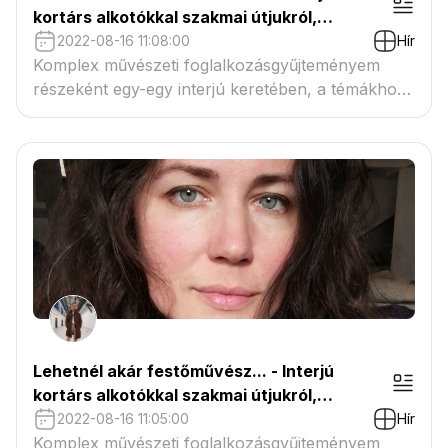
kortárs alkotókkal szakmai útjukról,
hivatásukról - Vigh Krisztina textilművész
2022-08-16 11:08:00
Hír
Komplex művészeti foglalkozásgyűjteményem
részeként egy-egy interjú keretében, a témákhoz
kapcsolódva kortárs alkotókat és szakmájukat
szeretném bemutatni a művészetek iránt
fogékony gyermekeknek. Célom a gyerekek
számára kevéssé ismert művészi hivatások
rejtelmeibe bepillantást engedni.
Lehetnél akár festőművész... - Interjú
kortárs alkotókkal szakmai útjukról,
hivatásukról - Verebics Kati festőművész
2022-08-16 11:05:00
Hír
Komplex művészeti foglalkozásgyűjteményem