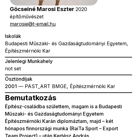
Göcseiné Marosi Eszter
2020
építőművészet
marosie@t-email.hu
Iskolák
Budapesti Műszaki- és Gazdaságtudományi Egyetem,
Építészmérnöki Kar
Jelenlegi Munkahely
not set
Ösztöndíjak
2001
— PAST_ART BMGE, Építészmérnöki Kar
Bemutatkozás
Építész-családba születtem, magam is a Budapesti
Műszaki- és Gazdaságtudományi Egyetem
Építészmérnöki Karán diplomáztam, majd – két
hónapos finnországi munka (RaiTa Sport – Export
Team Project) – után Kertész András