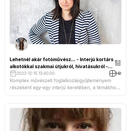
kapcsolódva beszélgettem Soltész Melinda
üvegművésszel.
Lehetnél akár fotóművész... - Interjú kortárs
alkotókkal szakmai útjukról, hivatásukról -
Pályi Zsófia fotóművész
2022-12-15 13:40:00
Hír
Komplex művészeti foglalkozásgyűjteményem
részeként egy-egy interjú keretében, a témákhoz
kapcsolódva kortárs alkotókat és hivatásokat
mutatok be a művészetek iránt fogékony
gyermekeknek. A Középkor világához
kapcsolódva beszélgettem Pályi Zsófia
fotóművésszel.