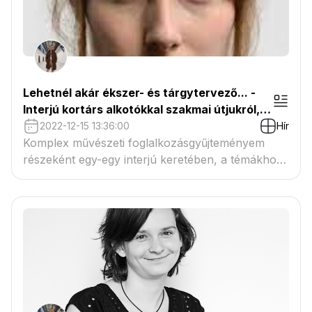
Lehetnél akár ékszer- és tárgytervező... -
Interjú kortárs alkotókkal szakmai útjukról,
hivatásukról - Lányi Anna Borbála ékszer- és
2022-12-15 13:36:00
Hír
tárgytervező
Komplex művészeti foglalkozásgyűjteményem
részeként egy-egy interjú keretében, a témákhoz
kapcsolódva kortárs alkotókat és hivatásokat
szeretnék bemutatni a művészetek iránt fogékony
gyermekeknek. A Középkor művészeti világához
kapcsolódva beszélgettem Lányi Anna Borbála
ékszer- és tárgytervezővel.