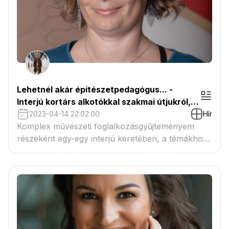
textiltervező művésszel.
Lehetnél akár építészetpedagógus... -
Interjú kortárs alkotókkal szakmai útjukról,
hivatásukról - Gerzsenyi Judit
2023-04-14 22:02:00
Hír
építészmérnök, építészetpedagógus
Komplex művészeti foglalkozásgyűjteményem
részeként egy-egy interjú keretében, a témákhoz
kapcsolódva kortárs alkotókat és hivatásokat
szeretnék bemutatni a művészetek iránt fogékony
gyermekeknek. A Középkor művészeti világához
kapcsolódva beszélgettem Gerzsenyi Judit
építészetpedagógussal.