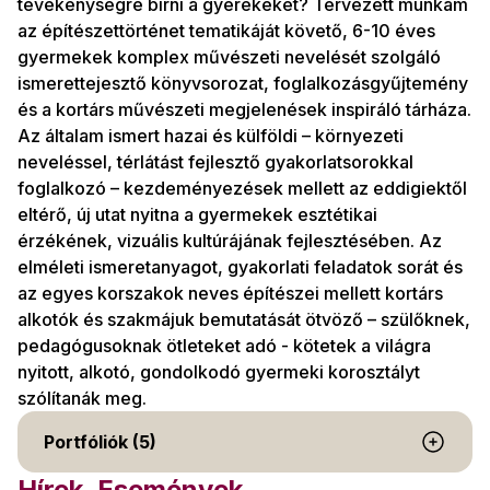
tevékenységre bírni a gyerekeket? Tervezett munkám
az építészettörténet tematikáját követő, 6-10 éves
gyermekek komplex művészeti nevelését szolgáló
ismerettejesztő könyvsorozat, foglalkozásgyűjtemény
és a kortárs művészeti megjelenések inspiráló tárháza.
Az általam ismert hazai és külföldi – környezeti
neveléssel, térlátást fejlesztő gyakorlatsorokkal
foglalkozó – kezdeményezések mellett az eddigiektől
eltérő, új utat nyitna a gyermekek esztétikai
érzékének, vizuális kultúrájának fejlesztésében. Az
elméleti ismeretanyagot, gyakorlati feladatok sorát és
az egyes korszakok neves építészei mellett kortárs
alkotók és szakmájuk bemutatását ötvöző – szülőknek,
pedagógusoknak ötleteket adó - kötetek a világra
nyitott, alkotó, gondolkodó gyermeki korosztályt
szólítanák meg.
Portfóliók (5)
Hírek, Események