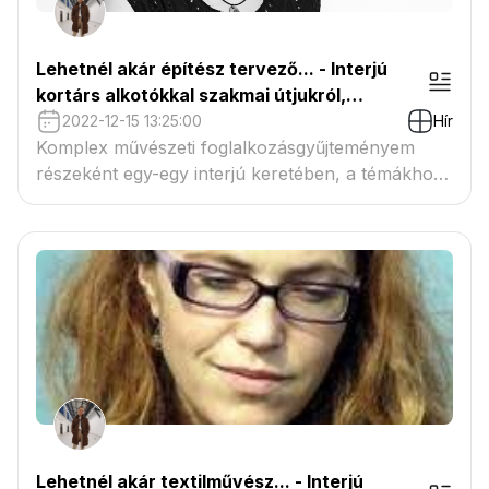
Lehetnél akár építész tervező... - Interjú
kortárs alkotókkal szakmai útjukról,
hivatásukról - Kutyifa Ágnes építész,
2022-12-15 13:25:00
Hír
illusztrátor
Komplex művészeti foglalkozásgyűjteményem
részeként egy-egy interjú keretében, a témákhoz
kapcsolódva kortárs alkotókat és hivatásokat
mutatok be a művészetek iránt fogékony
gyermekeknek. A Középkor világához
kapcsolódva beszélgettem Kutyifa Ágnes
építésszel, az építészeti kerámiák kutatójával.
Lehetnél akár textilművész... - Interjú