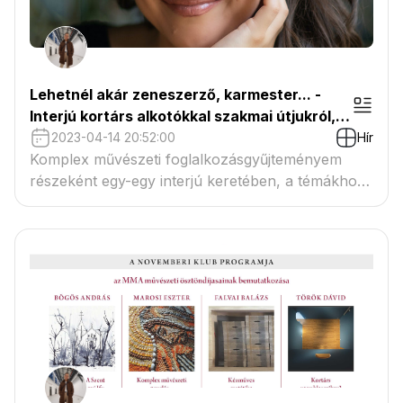
Lehetnél akár zeneszerző, karmester... -
Interjú kortárs alkotókkal szakmai útjukról,
hivatásukról - Dobszay-Meskó Ilona
2023-04-14 20:52:00
Hír
zeneszerző és karmester
Komplex művészeti foglalkozásgyűjteményem
részeként egy-egy interjú keretében, a témákhoz
kapcsolódva kortárs alkotókat és hivatásokat
szeretnék bemutatni a művészetek iránt fogékony
gyermekeknek. A Középkor művészeti világához
kapcsolódva beszélgettem Dobszay-Meskó Ilona
zeneszerzővel, karmesterrel