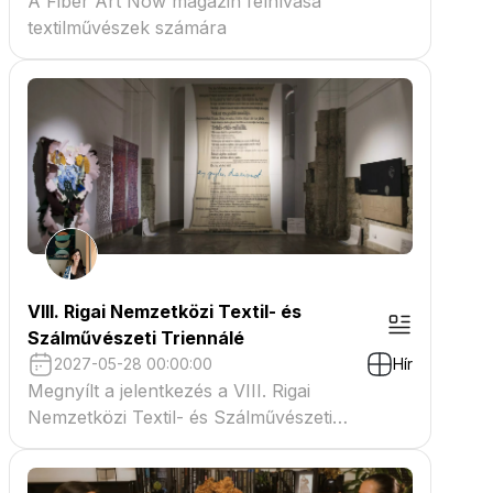
A Fiber Art Now magazin felhívása
textilművészek számára
VIII. Rigai Nemzetközi Textil- és
Szálművészeti Triennálé
2027-05-28 00:00:00
Hír
Megnyílt a jelentkezés a VIII. Rigai
Nemzetközi Textil- és Szálművészeti
Triennáléra