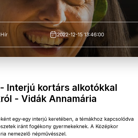
Hír
2022-12-15 13:46:00
 Interjú kortárs alkotókkal
król - Vidák Annamária
ként egy-egy interjú keretében, a témákhoz kapcsolódva
vészetek iránt fogékony gyermekeknek. A Középkor
ria nemezelő népművésszel.