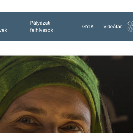
Pályázati
GYIK
Videótár
yek
felhívások