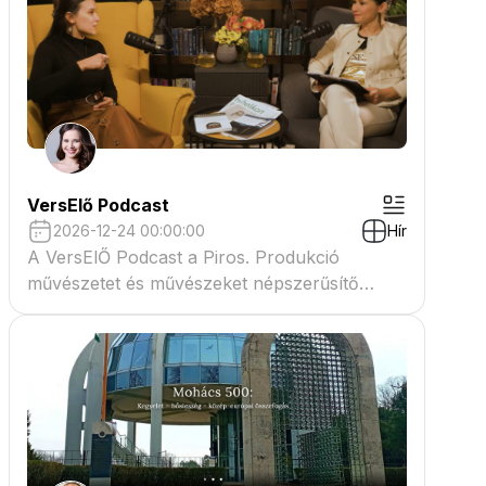
VersElő Podcast
2026-12-24 00:00:00
Hír
A VersElŐ Podcast a Piros. Produkció
művészetet és művészeket népszerűsítő
beszélgető műsora