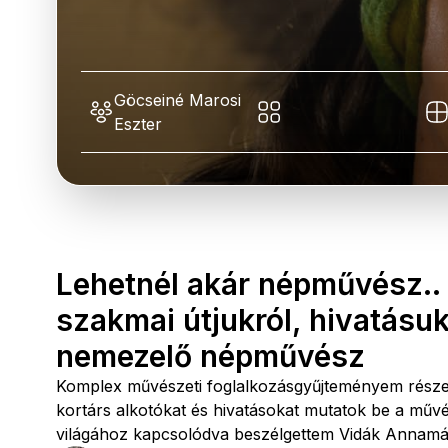
Göcseiné Marosi
Eszter
Lehetnél akár népművész.. -
szakmai útjukról, hivatásu
nemezelő népművész
Komplex művészeti foglalkozásgyűjteményem része
kortárs alkotókat és hivatásokat mutatok be a mű
világához kapcsolódva beszélgettem Vidák Annamá