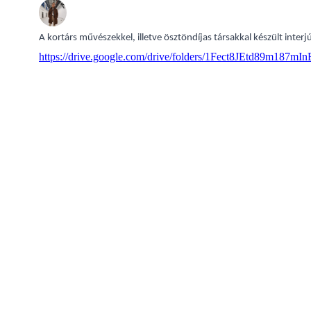
A kortárs művészekkel, illetve ösztöndíjas társakkal készült inter
https://drive.google.com/drive/folders/1Fect8JEtd89m18