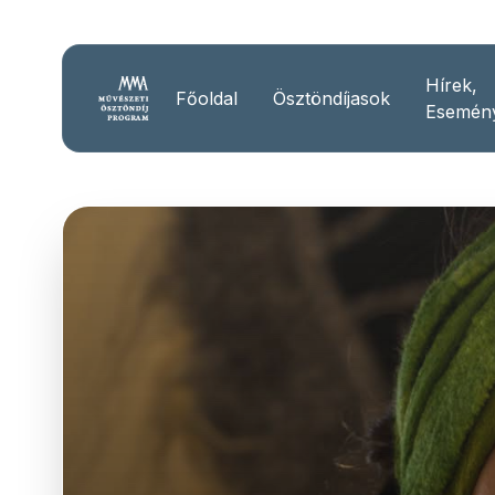
Hírek,
Főoldal
Ösztöndíjasok
Esemén