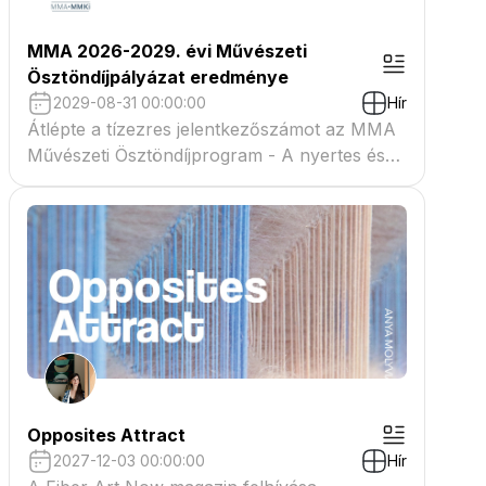
MMA 2026-2029. évi Művészeti
Ösztöndíjpályázat eredménye
2029-08-31 00:00:00
Hír
Átlépte a tízezres jelentkezőszámot az MMA
Művészeti Ösztöndíjprogram - A nyertes és
tartaléklistás pályázók névsora megtekinthető
a csatolmányban
Opposites Attract
2027-12-03 00:00:00
Hír