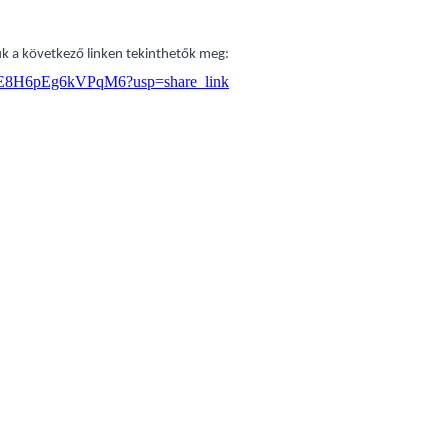
júk a következő linken tekinthetők meg:
7mInE8H6pEg6kVPqM6?usp=share_link