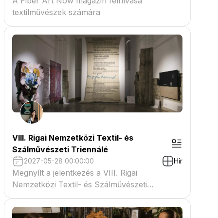
A Fiber Art Now magazin felhívása
textilművészek számára
VIII. Rigai Nemzetközi Textil- és
Szálművészeti Triennálé
2027-05-28 00:00:00
Hír
Megnyílt a jelentkezés a VIII. Rigai
Nemzetközi Textil- és Szálművészeti
Triennáléra