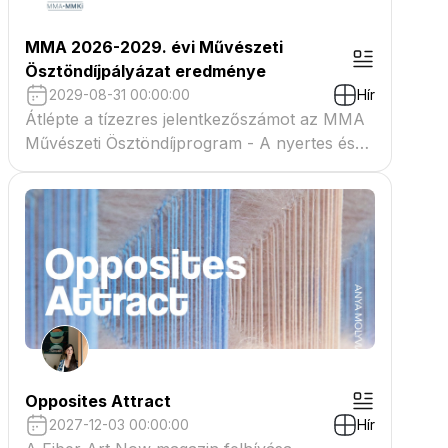
MMA 2026-2029. évi Művészeti
Ösztöndíjpályázat eredménye
2029-08-31 00:00:00
Hír
Átlépte a tízezres jelentkezőszámot az MMA
Művészeti Ösztöndíjprogram - A nyertes és
tartaléklistás pályázók névsora megtekinthető
a csatolmányban
Opposites Attract
2027-12-03 00:00:00
Hír