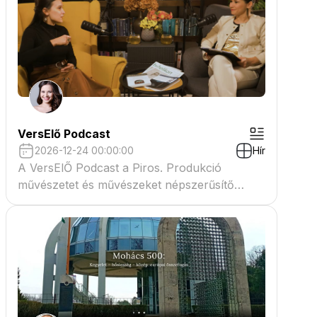
VersElő Podcast
2026-12-24 00:00:00
Hír
A VersElŐ Podcast a Piros. Produkció
művészetet és művészeket népszerűsítő
beszélgető műsora