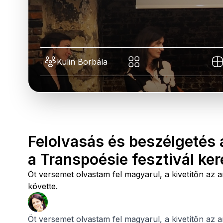
Kulin Borbála
Felolvasás és beszélgetés 
a Transpoésie fesztivál ke
Öt versemet olvastam fel magyarul, a kivetítőn az a
követte.
Öt versemet olvastam fel magyarul, a kivetítőn az a