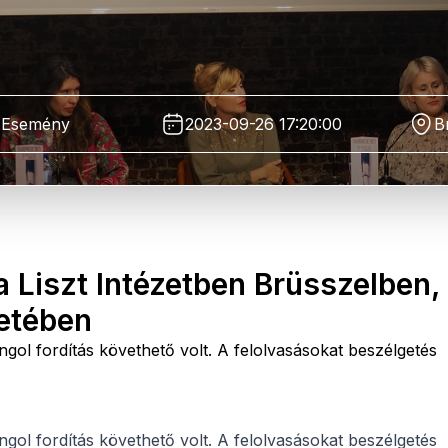
Esemény
2023-09-26 17:20:00
B
a Liszt Intézetben Brüsszelben,
retében
ngol fordítás követhető volt. A felolvasásokat beszélgetés
ngol fordítás követhető volt. A felolvasásokat beszélgetés