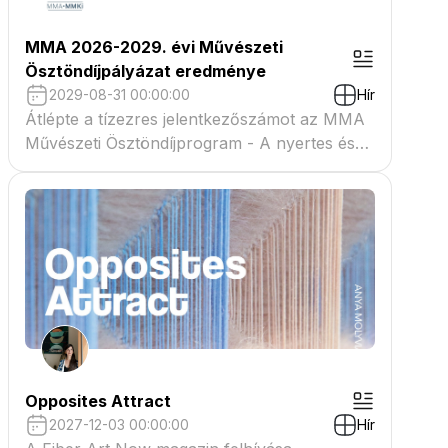
MMA 2026-2029. évi Művészeti
Ösztöndíjpályázat eredménye
2029-08-31 00:00:00
Hír
Átlépte a tízezres jelentkezőszámot az MMA
Művészeti Ösztöndíjprogram - A nyertes és
tartaléklistás pályázók névsora megtekinthető
a csatolmányban
Opposites Attract
2027-12-03 00:00:00
Hír