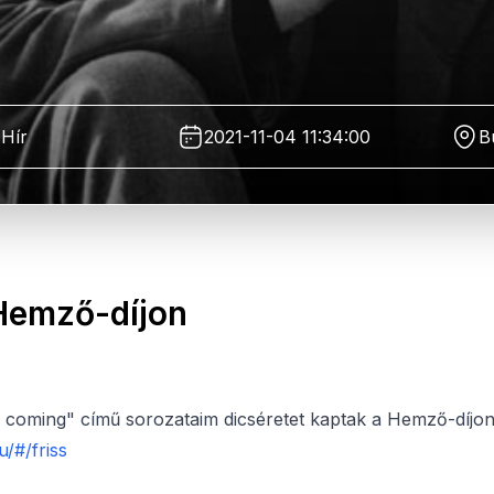
Hír
2021-11-04 11:34:00
B
 Hemző-díjon
 coming" című sorozataim dicséretet kaptak a Hemző-díjon
/#/friss