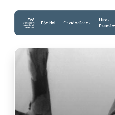
Hírek,
Főoldal
Ösztöndíjasok
Esemén