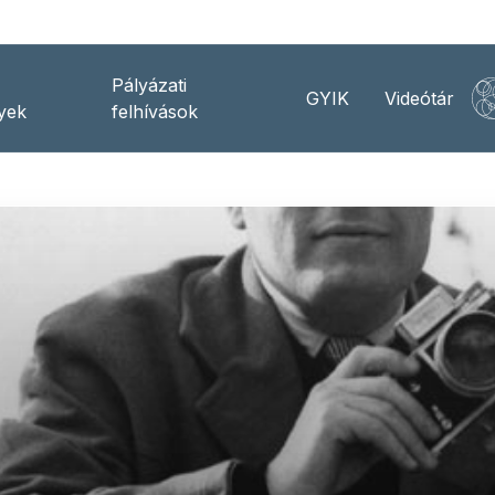
Pályázati
GYIK
Videótár
yek
felhívások