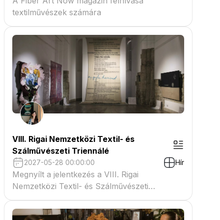
A Fiber Art Now magazin felhívása
textilművészek számára
VIII. Rigai Nemzetközi Textil- és
Szálművészeti Triennálé
2027-05-28 00:00:00
Hír
Megnyílt a jelentkezés a VIII. Rigai
Nemzetközi Textil- és Szálművészeti
Triennáléra