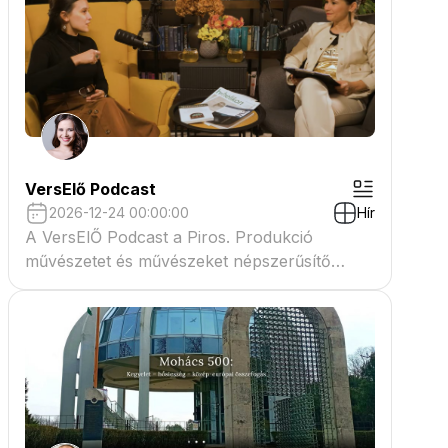
VersElő Podcast
2026-12-24 00:00:00
Hír
A VersElŐ Podcast a Piros. Produkció
művészetet és művészeket népszerűsítő
beszélgető műsora