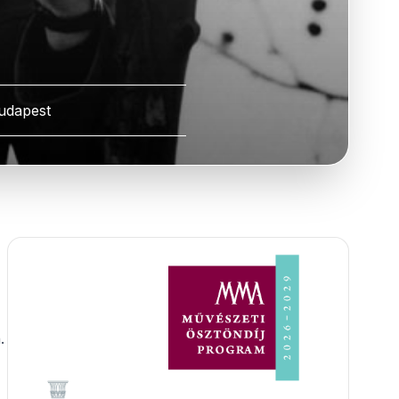
udapest
.