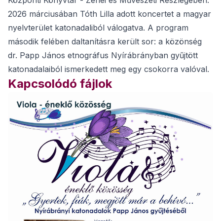
Központi Könyvtár - Zenei és Művészeti Részlegében.
2026 márciusában Tóth Lilla adott koncertet a magyar
nyelvterület katonadaliból válogatva. A program
második felében daltanításra került sor: a közönség
dr. Papp János etnográfus Nyírábrányban gyűjtött
katonadalaiból ismerkedett meg egy csokorra valóval.
Kapcsolódó fájlok