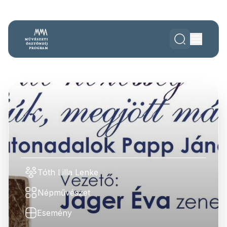
Tóth Lilla Lenke
Népművészet
Esemény