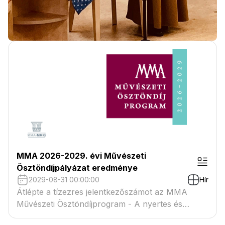
MMA 2026-2029. évi Művészeti
Ösztöndíjpályázat eredménye
2029-08-31 00:00:00
Hír
Átlépte a tízezres jelentkezőszámot az MMA
Művészeti Ösztöndíjprogram - A nyertes és
tartaléklistás pályázók névsora megtekinthető a