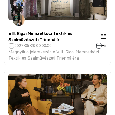
VIII. Rigai Nemzetközi Textil- és
Szálművészeti Triennálé
2027-05-28 00:00:00
Hír
Megnyílt a jelentkezés a VIII. Rigai Nemzetközi
Textil- és Szálművészeti Triennáléra