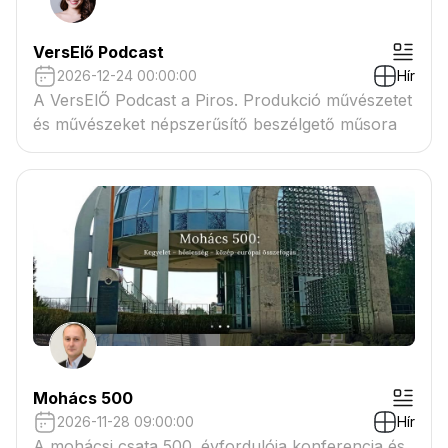
VersElő Podcast
2026-12-24 00:00:00
Hír
A VersElŐ Podcast a Piros. Produkció művészetet
és művészeket népszerűsítő beszélgető műsora
Mohács 500
2026-11-28 09:00:00
Hír
A mohácsi csata 500. évfordulója konferencia és