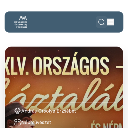
András Orsolya Erzsébet
Népművészet