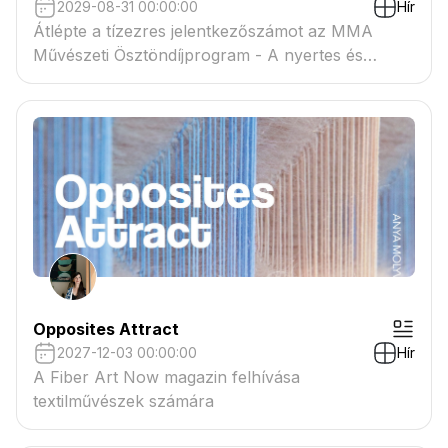
2029-08-31 00:00:00
Hír
Átlépte a tízezres jelentkezőszámot az MMA
Művészeti Ösztöndíjprogram - A nyertes és
tartaléklistás pályázók névsora megtekinthető a
csatolmányban
Opposites Attract
2027-12-03 00:00:00
Hír
A Fiber Art Now magazin felhívása
textilművészek számára