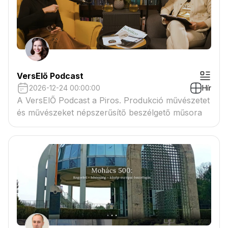
VersElő Podcast
2026-12-24 00:00:00
Hír
A VersElŐ Podcast a Piros. Produkció művészetet
és művészeket népszerűsítő beszélgető műsora