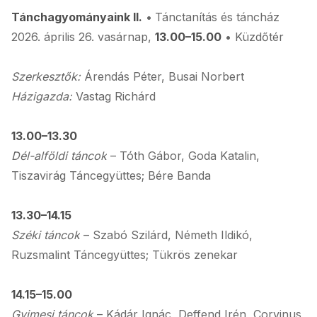
Tánchagyományaink II.
•
Tánctanítás és táncház
2026. április 26. vasárnap,
13.00–15.00
• Küzdőtér
Szerkesztők:
Árendás Péter, Busai Norbert
Házigazda:
Vastag Richárd
13.00–13.30
Dél-alföldi táncok
– Tóth Gábor, Goda Katalin,
Tiszavirág Táncegyüttes; Bére Banda
13.30–14.15
Széki táncok
– Szabó Szilárd, Németh Ildikó,
Ruzsmalint Táncegyüttes; Tükrös zenekar
14.15–15.00
Gyimesi táncok
– Kádár Ignác, Deffend Irén, Corvinus