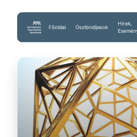
Hírek,
Főoldal
Ösztöndíjasok
Esemén