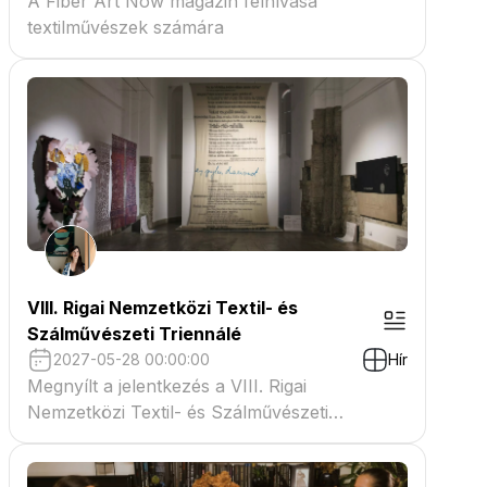
A Fiber Art Now magazin felhívása
textilművészek számára
VIII. Rigai Nemzetközi Textil- és
Szálművészeti Triennálé
2027-05-28 00:00:00
Hír
Megnyílt a jelentkezés a VIII. Rigai
Nemzetközi Textil- és Szálművészeti
Triennáléra