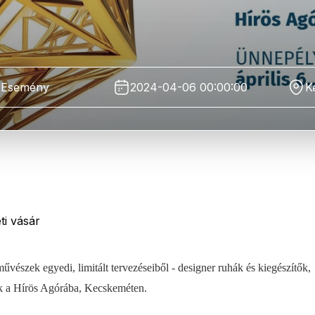
Esemény
2024-04-06 00:00:00
K
ti vásár
észek egyedi, limitált tervezéseiből - designer ruhák és kiegészítők,
ak a Hírös Agórába, Kecskeméten.