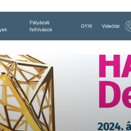
Pályázati
GYIK
Videótár
yek
felhívások