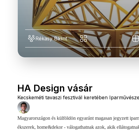
Rékasy Bálint
HA Design vásár
Kecskeméti tavaszi fesztivál keretében Iparművésze
Magyarországon és külföldön egyaránt magasan jegyzett iparműv
ékszerek, home&dekor - válogathatnak azok, akik ellátogatn