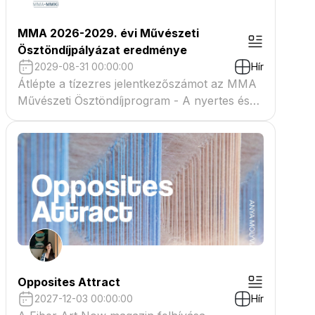
MMA 2026-2029. évi Művészeti
Ösztöndíjpályázat eredménye
2029-08-31 00:00:00
Hír
Átlépte a tízezres jelentkezőszámot az MMA
Művészeti Ösztöndíjprogram - A nyertes és
tartaléklistás pályázók névsora megtekinthető
a csatolmányban
Opposites Attract
2027-12-03 00:00:00
Hír