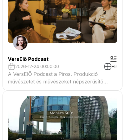
VersElő Podcast
2026-12-24 00:00:00
Hír
A VersElŐ Podcast a Piros. Produkció
művészetet és művészeket népszerűsítő
beszélgető műsora