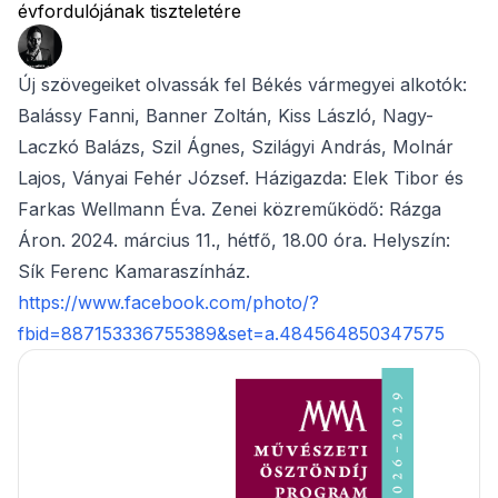
évfordulójának tiszteletére
Új szövegeiket olvassák fel Békés vármegyei alkotók:
Balássy Fanni, Banner Zoltán, Kiss László, Nagy-
Laczkó Balázs, Szil Ágnes, Szilágyi András, Molnár
Lajos, Ványai Fehér József. Házigazda: Elek Tibor és
Farkas Wellmann Éva. Zenei közreműködő: Rázga
Áron. 2024. március 11., hétfő, 18.00 óra. Helyszín:
Sík Ferenc Kamaraszínház.
https://www.facebook.com/photo/?
fbid=887153336755389&set=a.484564850347575