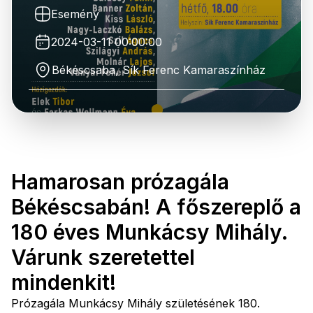
Esemény
2024-03-11 00:00:00
Békéscsaba, Sík Ferenc Kamaraszínház
Hamarosan prózagála
Békéscsabán! A főszereplő a
180 éves Munkácsy Mihály.
Várunk szeretettel
mindenkit!
Prózagála Munkácsy Mihály születésének 180.