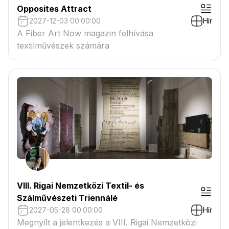
Opposites Attract
2027-12-03 00:00:00
Hír
A Fiber Art Now magazin felhívása
textilművészek számára
VIII. Rigai Nemzetközi Textil- és
Szálművészeti Triennálé
2027-05-28 00:00:00
Hír
Megnyílt a jelentkezés a VIII. Rigai Nemzetközi