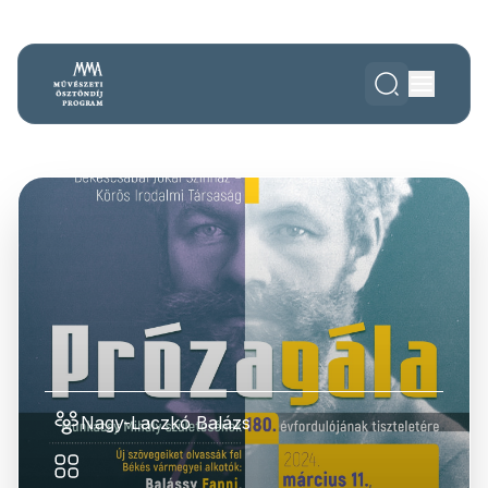
Nagy-Laczkó Balázs