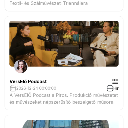
Textil- és Szálművészeti Triennáléra
VersElő Podcast
2026-12-24 00:00:00
Hír
A VersElŐ Podcast a Piros. Produkció művészetet
és művészeket népszerűsítő beszélgető műsora