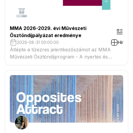
MMA 2026-2029. évi Művészeti
Ösztöndíjpályázat eredménye
2029-08-31 00:00:00
Hír
Átlépte a tízezres jelentkezőszámot az MMA
Művészeti Ösztöndíjprogram - A nyertes és
tartaléklistás pályázók névsora megtekinthető a
csatolmányban