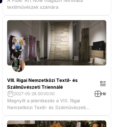
A Fiber Art Now magazin felhívása
textilművészek számára
VIII. Rigai Nemzetközi Textil- és
Szálművészeti Triennálé
2027-05-28 00:00:00
Hír
Megnyílt a jelentkezés a VIII. Rigai
Nemzetközi Textil- és Szálművészeti
Triennáléra