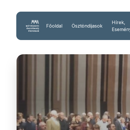
Hírek,
Főoldal
Ösztöndíjasok
Esemén