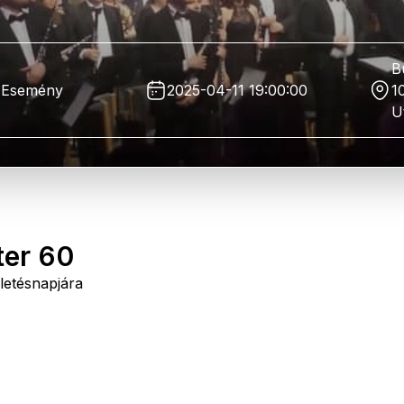
B
Esemény
2025-04-11 19:00:00
1
U
ter 60
letésnapjára