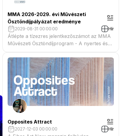
MMA 2026-2029. évi Művészeti
Ösztöndíjpályázat eredménye
2029-08-31 00:00:00
Hír
Átlépte a tízezres jelentkezőszámot az MMA
Művészeti Ösztöndíjprogram - A nyertes és
tartaléklistás pályázók névsora megtekinthető
a csatolmányban
Opposites Attract
2027-12-03 00:00:00
Hír