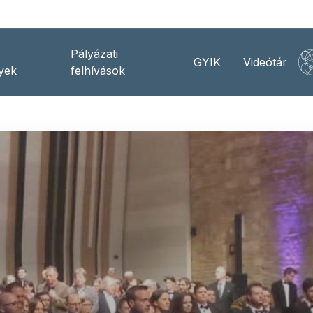
Pályázati
GYIK
Videótár
yek
felhívások