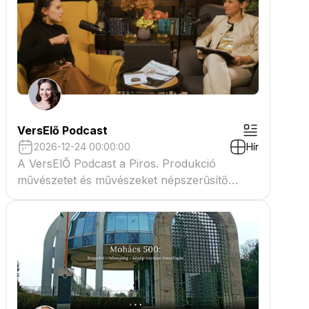
VersElő Podcast
2026-12-24 00:00:00
Hír
A VersElŐ Podcast a Piros. Produkció
művészetet és művészeket népszerűsítő
beszélgető műsora