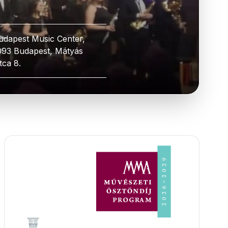
udapest Music Center,
093 Budapest, Mátyás
tca 8.