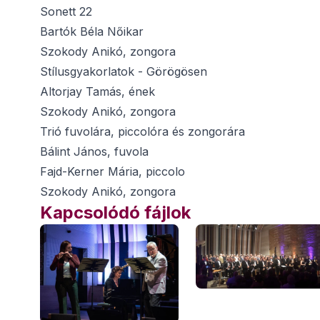
Sonett 22
Bartók Béla Nőikar
Szokody Anikó, zongora
Stílusgyakorlatok - Görögösen
Altorjay Tamás, ének
Szokody Anikó, zongora
Trió fuvolára, piccolóra és zongorára
Bálint János, fuvola
Fajd-Kerner Mária, piccolo
Szokody Anikó, zongora
Kapcsolódó fájlok