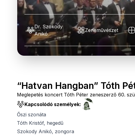
Dr. Szokody
Zeneművészet
Anikó
“Hatvan Hangban” Tóth Pé
Meglepetés koncert Tóth Péter zeneszerző 60. szü
Kapcsolódó személyek:
Őszi szonáta
Tóth Kristóf, hegedű
Szokody Anikó, zongora