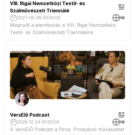
VIII. Rigai Nemzetközi Textil- és
Szálművészeti Triennálé
2027-05-28 00:00:00
Hír
Megnyílt a jelentkezés a VIII. Rigai Nemzetközi
Textil- és Szálművészeti Triennáléra
VersElő Podcast
2026-12-24 00:00:00
Hír
A VersElŐ Podcast a Piros. Produkció művészetet