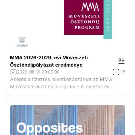
MMA 2026-2029. évi Művészeti
Ösztöndíjpályázat eredménye
2029-08-31 00:00:00
Hír
Átlépte a tízezres jelentkezőszámot az MMA
Művészeti Ösztöndíjprogram - A nyertes és
tartaléklistás pályázók névsora megtekinthető a
csatolmányban