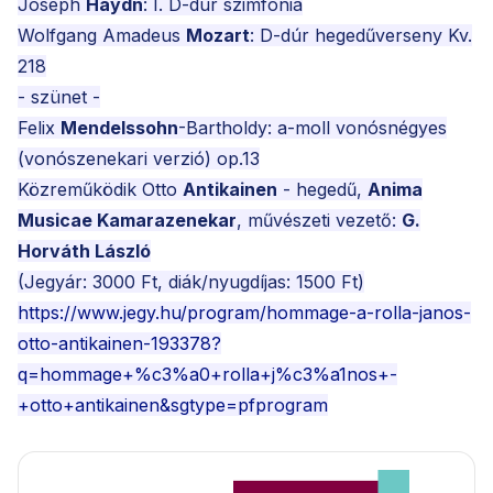
Joseph
Haydn
: I. D-dúr szimfónia
Wolfgang Amadeus
Mozart
: D-dúr hegedűverseny Kv.
218
- szünet -
Felix
Mendelssohn
-Bartholdy: a-moll vonósnégyes
(vonószenekari verzió) op.13
Közreműködik Otto
Antikainen
- hegedű,
Anima
Musicae Kamarazenekar
, művészeti vezető:
G.
Horváth László
(Jegyár: 3000 Ft, diák/nyugdíjas: 1500 Ft)
https://www.jegy.hu/program/hommage-a-rolla-janos-
otto-antikainen-193378?
q=hommage+%c3%a0+rolla+j%c3%a1nos+-
+otto+antikainen&sgtype=pfprogram