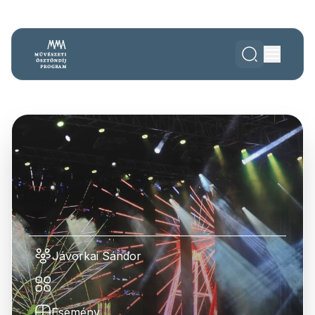
Jávorkai Sándor
Esemény