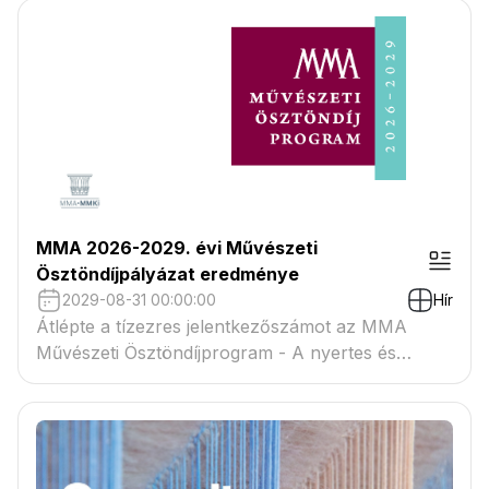
MMA 2026-2029. évi Művészeti
Ösztöndíjpályázat eredménye
2029-08-31 00:00:00
Hír
Átlépte a tízezres jelentkezőszámot az MMA
Művészeti Ösztöndíjprogram - A nyertes és
tartaléklistás pályázók névsora megtekinthető a
csatolmányban