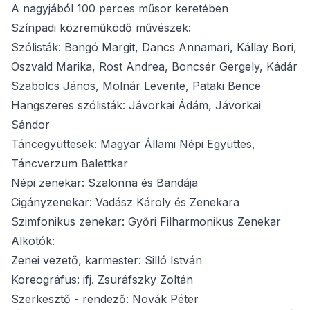
A nagyjából 100 perces műsor keretében
Színpadi közreműködő művészek:
Szólisták: Bangó Margit, Dancs Annamari, Kállay Bori,
Oszvald Marika, Rost Andrea, Boncsér Gergely, Kádár
Szabolcs János, Molnár Levente, Pataki Bence
Hangszeres szólisták: Jávorkai Ádám, Jávorkai
Sándor
Táncegyüttesek: Magyar Állami Népi Együttes,
Táncverzum Balettkar
Népi zenekar: Szalonna és Bandája
Cigányzenekar: Vadász Károly és Zenekara
Szimfonikus zenekar: Győri Filharmonikus Zenekar
Alkotók:
Zenei vezető, karmester: Silló István
Koreográfus: ifj. Zsuráfszky Zoltán
Szerkesztő - rendező: Novák Péter