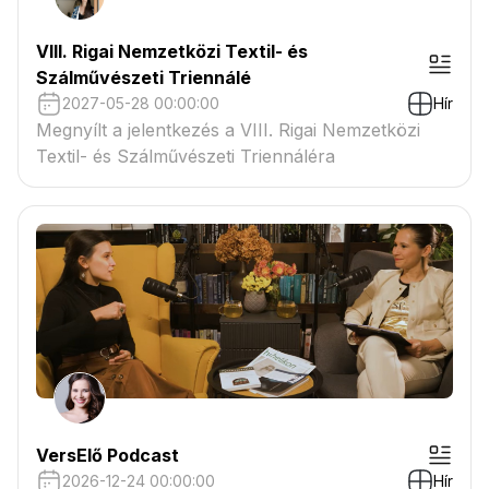
VIII. Rigai Nemzetközi Textil- és
Szálművészeti Triennálé
2027-05-28 00:00:00
Hír
Megnyílt a jelentkezés a VIII. Rigai Nemzetközi
Textil- és Szálművészeti Triennáléra
VersElő Podcast
2026-12-24 00:00:00
Hír