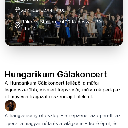
2021-09-02 14:14:00
Rákóczi Stadion, 7400 Kaposvár, Pécsi
Utca 4.
Hungarikum Gálakoncert
A Hungarikum Gálakoncert fellépői a műfaj
legnépszerűbb, elismert képviselői, műsoruk pedig az
öt művészeti ágazat esszenciáját öleli fel.
A hangverseny öt oszlop – a népzene, az operett, az
opera, a magyar nóta és a világzene – köré épül, és