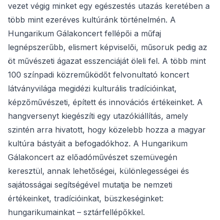
vezet végig minket egy egészestés utazás keretében a
több mint ezeréves kultúránk történelmén. A
Hungarikum Gálakoncert fellépői a műfaj
legnépszerűbb, elismert képviselői, műsoruk pedig az
öt művészeti ágazat esszenciáját öleli fel. A több mint
100 színpadi közreműködőt felvonultató koncert
látványvilága megidézi kulturális tradícióinkat,
képzőművészeti, épített és innovációs értékeinket. A
hangversenyt kiegészíti egy utazókiállítás, amely
szintén arra hivatott, hogy közelebb hozza a magyar
kultúra bástyáit a befogadókhoz. A Hungarikum
Gálakoncert az előadóművészet szemüvegén
keresztül, annak lehetőségei, különlegességei és
sajátosságai segítségével mutatja be nemzeti
értékeinket, tradícióinkat, büszkeséginket:
hungarikumainkat – sztárfellépőkkel.