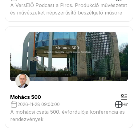
A VersElŐ Podcast a Piros. Produkció művészetet
és művészeket népszerűsítő beszélgető műsora
Mohács 500
2026-11-28 09:00:00
Hír
A mohácsi csata 500. évfordulója konferencia és
rendezvények