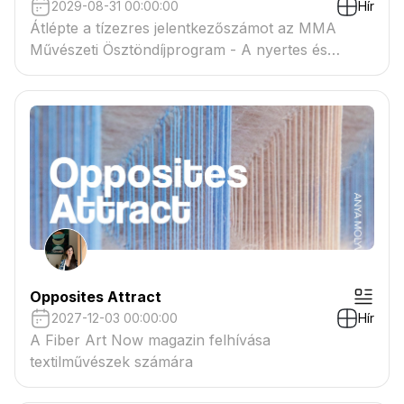
2029-08-31 00:00:00
Hír
Átlépte a tízezres jelentkezőszámot az MMA
Művészeti Ösztöndíjprogram - A nyertes és
tartaléklistás pályázók névsora megtekinthető a
csatolmányban
Opposites Attract
2027-12-03 00:00:00
Hír
A Fiber Art Now magazin felhívása
textilművészek számára