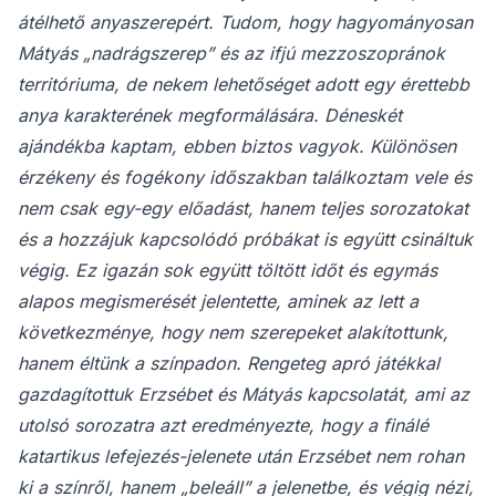
átélhető anyaszerepért. Tudom, hogy hagyományosan
Mátyás „nadrágszerep” és az ifjú mezzoszopránok
territóriuma, de nekem lehetőséget adott egy érettebb
anya karakterének megformálására. Déneskét
ajándékba kaptam, ebben biztos vagyok. Különösen
érzékeny és fogékony időszakban találkoztam vele és
nem csak egy-egy előadást, hanem teljes sorozatokat
és a hozzájuk kapcsolódó próbákat is együtt csináltuk
végig. Ez igazán sok együtt töltött időt és egymás
alapos megismerését jelentette, aminek az lett a
következménye, hogy nem szerepeket alakítottunk,
hanem éltünk a színpadon. Rengeteg apró játékkal
gazdagítottuk Erzsébet és Mátyás kapcsolatát, ami az
utolsó sorozatra azt eredményezte, hogy a finálé
katartikus lefejezés-jelenete után Erzsébet nem rohan
ki a színről, hanem „beleáll” a jelenetbe, és végig nézi,