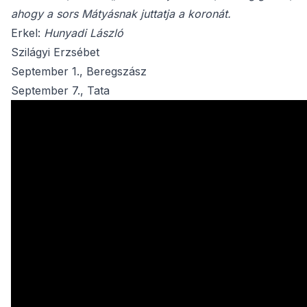
ahogy a sors Mátyásnak juttatja a koronát.
Erkel:
Hunyadi László
Szilágyi Erzsébet
September 1., Beregszász
September 7., Tata