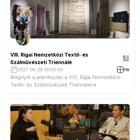
VIII. Rigai Nemzetközi Textil- és
Szálművészeti Triennálé
2027-05-28 00:00:00
Hír
Megnyílt a jelentkezés a VIII. Rigai Nemzetközi
Textil- és Szálművészeti Triennáléra