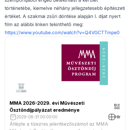
szempontjából enged betekintést a kerület
történetébe, kiemelve néhány jellegzetesebb építészeti
értéket. A szakmai zsűri döntése alapján I. díjat nyert
film az alábbi linken tekinthető meg:
https://www.youtube.com/watch?v=Q4VGCTTmpe0
MMA 2026-2029. évi Művészeti
Ösztöndíjpályázat eredménye
2029-08-31 00:00:00
Hír
Átlépte a tízezres jelentkezőszámot az MMA