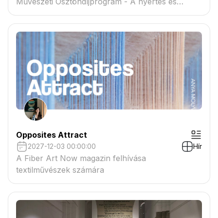
Művészeti Ösztöndíjprogram - A nyertes és
tartaléklistás pályázók névsora megtekinthető a
csatolmányban
Opposites Attract
2027-12-03 00:00:00
Hír
A Fiber Art Now magazin felhívása
textilművészek számára