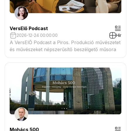
VersElő Podcast
2026-12-24 00:00:00
Hír
A VersElŐ Podcast a Piros. Produkció művészetet
és művészeket népszerűsítő beszélgető műsora
Mohács 500