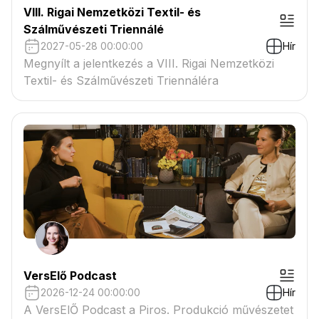
VIII. Rigai Nemzetközi Textil- és
Szálművészeti Triennálé
2027-05-28 00:00:00
Hír
Megnyílt a jelentkezés a VIII. Rigai Nemzetközi
Textil- és Szálművészeti Triennáléra
VersElő Podcast
2026-12-24 00:00:00
Hír
A VersElŐ Podcast a Piros. Produkció művészetet