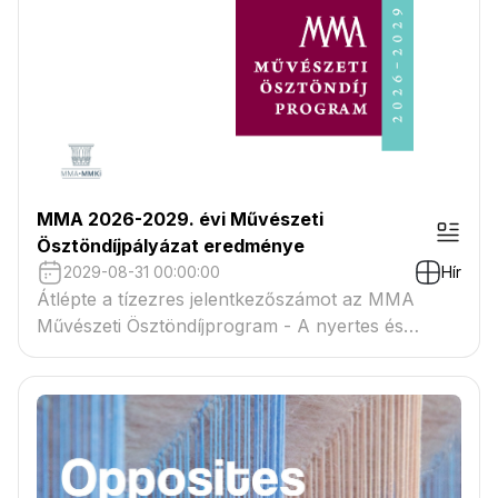
MMA 2026-2029. évi Művészeti
Ösztöndíjpályázat eredménye
2029-08-31 00:00:00
Hír
Átlépte a tízezres jelentkezőszámot az MMA
Művészeti Ösztöndíjprogram - A nyertes és
tartaléklistás pályázók névsora megtekinthető a
csatolmányban