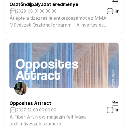
Ösztöndíjpályázat eredménye
2029-08-31 00:00:00
Hír
Átlépte a tízezres jelentkezőszámot az MMA
Művészeti Ösztöndíjprogram - A nyertes és
tartaléklistás pályázók névsora megtekinthető a
csatolmányban
Opposites Attract
2027-12-03 00:00:00
Hír
A Fiber Art Now magazin felhívása
textilművészek számára