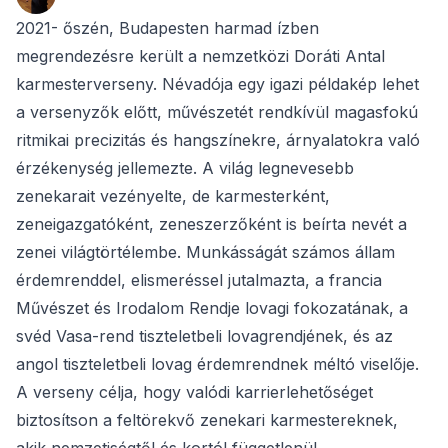
2021- őszén, Budapesten harmad ízben
megrendezésre került a nemzetközi Doráti Antal
karmesterverseny. Névadója egy igazi példakép lehet
a versenyzők előtt, művészetét rendkívül magasfokú
ritmikai precizitás és hangszínekre, árnyalatokra való
érzékenység jellemezte. A világ legnevesebb
zenekarait vezényelte, de karmesterként,
zeneigazgatóként, zeneszerzőként is beírta nevét a
zenei világtörtélembe. Munkásságát számos állam
érdemrenddel, elismeréssel jutalmazta, a francia
Művészet és Irodalom Rendje lovagi fokozatának, a
svéd Vasa-rend tiszteletbeli lovagrendjének, és az
angol tiszteletbeli lovag érdemrendnek méltó viselője.
A verseny célja, hogy valódi karrierlehetőséget
biztosítson a feltörekvő zenekari karmestereknek,