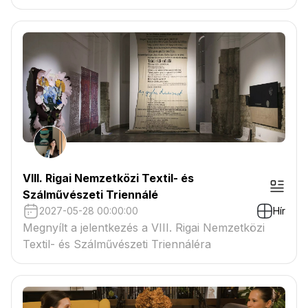
VIII. Rigai Nemzetközi Textil- és
Szálművészeti Triennálé
2027-05-28 00:00:00
Hír
Megnyílt a jelentkezés a VIII. Rigai Nemzetközi
Textil- és Szálművészeti Triennáléra