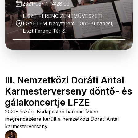
2021-09-11 14:28:00
LISZT FERENC ZENEMŰVÉSZETI
EGYETEM Nagyterem, 1061-Budapest,
Liszt Ferenc Tér 8.
III. Nemzetközi Doráti Antal
Karmesterverseny döntő- és
gálakoncertje LFZE
2021- őszén, Budapesten harmad ízben
megrendezésre került a nemzetközi Doráti Antal
karmesterverseny.