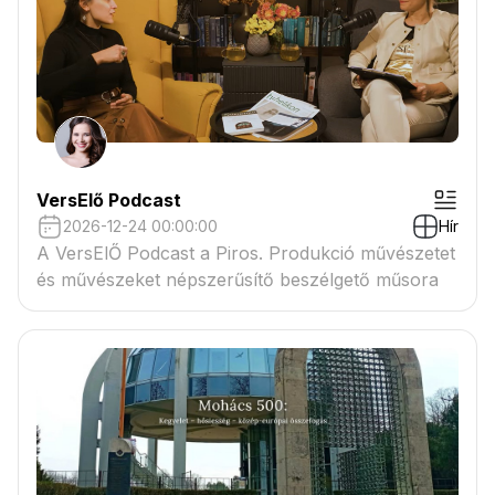
VersElő Podcast
2026-12-24 00:00:00
Hír
A VersElŐ Podcast a Piros. Produkció művészetet
és művészeket népszerűsítő beszélgető műsora