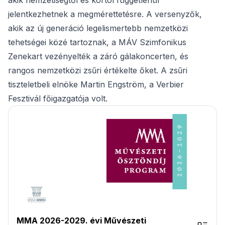
akik nemzetiségtől és kortól függetlenül
jelentkezhetnek a megmérettetésre. A versenyzők,
akik az új generáció legelismertebb nemzetközi
tehetségei közé tartoznak, a MÁV Szimfonikus
Zenekart vezényelték a záró gálakoncerten, és
rangos nemzetközi zsűri értékelte őket. A zsűri
tiszteletbeli elnöke Martin Engström, a Verbier
Fesztivál főigazgatója volt.
MMA 2026-2029. évi Művészeti