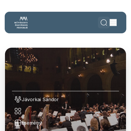
Jávorkai Sándor
Esemény