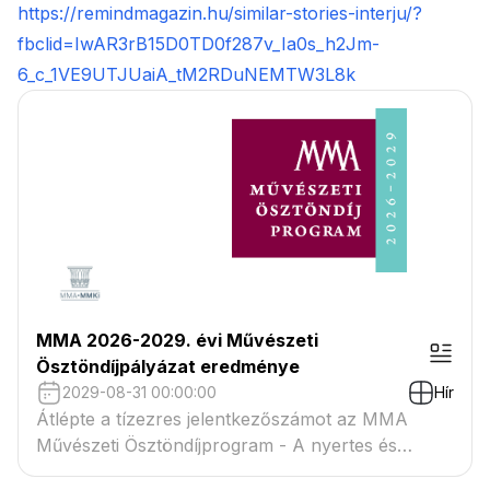
https://remindmagazin.hu/similar-stories-interju/?
fbclid=IwAR3rB15D0TD0f287v_Ia0s_h2Jm-
6_c_1VE9UTJUaiA_tM2RDuNEMTW3L8k
MMA 2026-2029. évi Művészeti
Ösztöndíjpályázat eredménye
2029-08-31 00:00:00
Hír
Átlépte a tízezres jelentkezőszámot az MMA
Művészeti Ösztöndíjprogram - A nyertes és
tartaléklistás pályázók névsora megtekinthető a