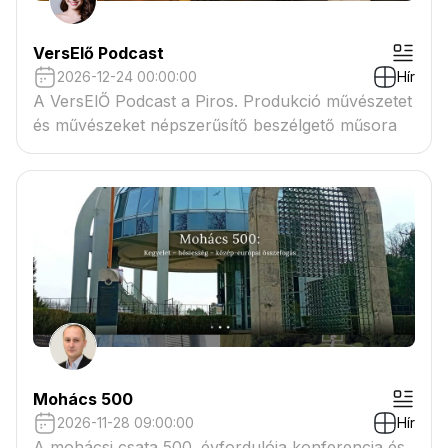
VersElő Podcast
2026-12-24 00:00:00
Hír
A VersElŐ Podcast a Piros. Produkció művészetet
és művészeket népszerűsítő beszélgető műsora
Mohács 500
2026-11-28 09:00:00
Hír
A mohácsi csata 500. évfordulója konferencia és