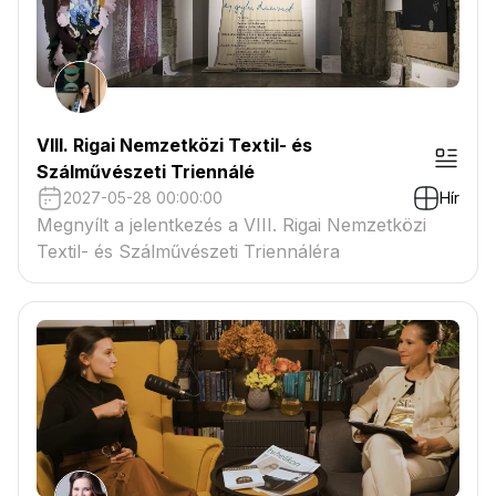
VIII. Rigai Nemzetközi Textil- és
Szálművészeti Triennálé
2027-05-28 00:00:00
Hír
Megnyílt a jelentkezés a VIII. Rigai Nemzetközi
Textil- és Szálművészeti Triennáléra