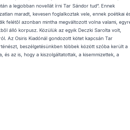
n a legjobban novellát írni Tar Sándor tud”. Ennek
zatlan maradt, kevesen foglalkoztak vele, ennek poétikai é
dik felétől azonban mintha megváltozott volna valami, egyr
ből álló korpusz. Közülük az egyik Deczki Sarolta volt,
ról. Az Osiris Kiadónál gondozott kötet kapcsán Tar
rténészt, beszélgetésünkben többek között szóba került a
 és az is, hogy a kiszolgáltatottak, a kisemmizettek, a