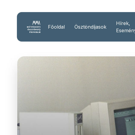
Hírek,
Főoldal
Ösztöndíjasok
Esemén