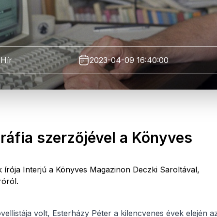
Hír
2023-04-09 16:40:00
ráfia szerzőjével a Könyves
 írója Interjú a Könyves Magazinon Deczki Saroltával,
róról.
llistája volt, Esterházy Péter a kilencvenes évek elején a