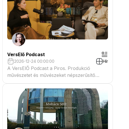
VersElő Podcast
2026-12-24 00:00:00
Hír
A VersElŐ Podcast a Piros. Produkció
művészetet és művészeket népszerűsítő
beszélgető műsora