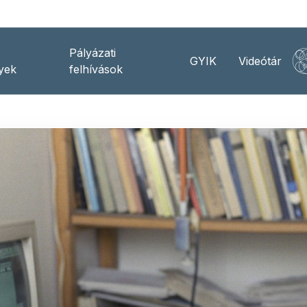
Pályázati
GYIK
Videótár
yek
felhívások