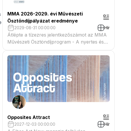
MMA 2026-2029. évi Művészeti
s
Ösztöndíjpályázat eredménye
e
2029-08-31 00:00:00
Hír
Átlépte a tízezres jelentkezőszámot az MMA
Művészeti Ösztöndíjprogram - A nyertes és
tartaléklistás pályázók névsora megtekinthető
a csatolmányban
Opposites Attract
2027-12-03 00:00:00
Hír