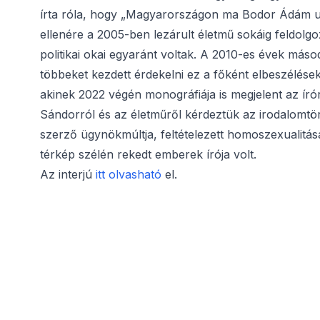
írta róla, hogy „Magyarországon ma Bodor Ádám utá
ellenére a 2005-ben lezárult életmű sokáig feldolgo
politikai okai egyaránt voltak. A 2010-es évek máso
többeket kezdett érdekelni ez a főként elbeszélések
akinek 2022 végén monográfiája is megjelent az író
Sándorról és az életműről kérdeztük az irodalomtö
szerző ügynökmúltja, feltételezett homoszexualitása,
térkép szélén rekedt emberek írója volt.
Az interjú
itt olvasható
el.