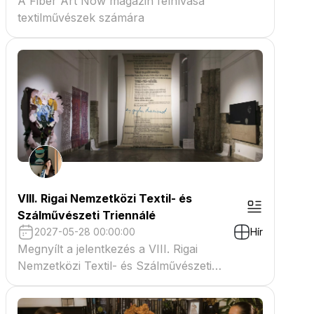
A Fiber Art Now magazin felhívása
textilművészek számára
VIII. Rigai Nemzetközi Textil- és
Szálművészeti Triennálé
2027-05-28 00:00:00
Hír
Megnyílt a jelentkezés a VIII. Rigai
Nemzetközi Textil- és Szálművészeti
Triennáléra