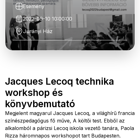
Esemény
2022-09-10 10:00:00
Jurányi Ház
Jacques Lecoq technika
workshop és
könyvbemutató
Megjelent magyarul Jacques Lecoq, a világhírű francia
színészpedagógus fő műve, A költői test. Ebből az
alkalomból a párizsi Lecoq iskola vezető tanára, Paola
Rizza háromnapos workshopot tart Budapesten.