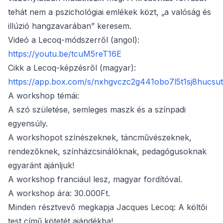
tehát nem a pszichológiai emlékek közt, „a valóság és
illúzió hangzavarában” keresem.
Videó a Lecoq-módszerről (angol):
https://youtu.be/tcuM5reT16E
Cikk a Lecoq-képzésről (magyar):
https://app.box.com/s/nxhgvczc2g441obo7l5t1sj8hucsu
A workshop témái:
A szó születése, semleges maszk és a színpadi
egyensúly.
A workshopot színészeknek, táncművészeknek,
rendezőknek, színházcsinálóknak, pedagógusoknak
egyaránt ajánljuk!
A workshop franciául lesz, magyar fordítóval.
A workshop ára: 30.000Ft.
Minden résztvevő megkapja Jacques Lecoq: A költői
test című kötetét ajándékba!