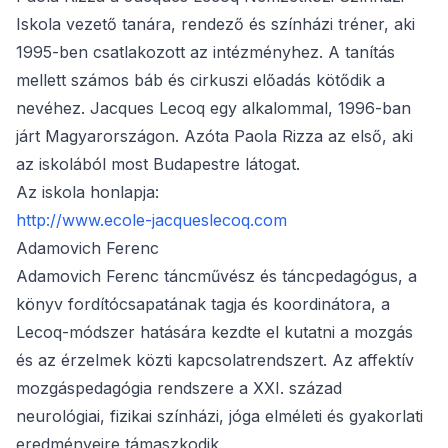
Iskola vezető tanára, rendező és színházi tréner, aki
1995-ben csatlakozott az intézményhez. A tanítás
mellett számos báb és cirkuszi előadás kötődik a
nevéhez. Jacques Lecoq egy alkalommal, 1996-ban
járt Magyarországon. Azóta Paola Rizza az első, aki
az iskolából most Budapestre látogat.
Az iskola honlapja:
http://www.ecole-jacqueslecoq.com
Adamovich Ferenc
Adamovich Ferenc táncművész és táncpedagógus, a
könyv fordítócsapatának tagja és koordinátora, a
Lecoq-módszer hatására kezdte el kutatni a mozgás
és az érzelmek közti kapcsolatrendszert. Az affektív
mozgáspedagógia rendszere a XXI. század
neurológiai, fizikai színházi, jóga elméleti és gyakorlati
eredményeire támaszkodik.