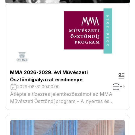
MMA 2026-2029. évi Művészeti
Ösztöndíjpályázat eredménye
2029-08-31 00:00:00
Hír
Átlépte a tízezres jelentkezőszámot az MMA
Művészeti Ösztöndíjprogram - A nyertes és
tartaléklistás pályázók névsora megtekinthető a
csatolmányban