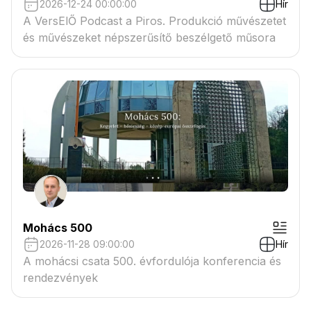
2026-12-24 00:00:00
Hír
A VersElŐ Podcast a Piros. Produkció művészetet
és művészeket népszerűsítő beszélgető műsora
Mohács 500
2026-11-28 09:00:00
Hír
A mohácsi csata 500. évfordulója konferencia és
rendezvények