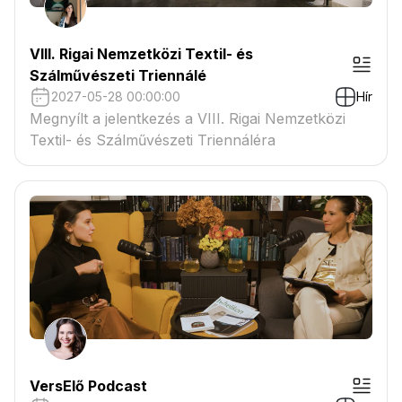
VIII. Rigai Nemzetközi Textil- és
Szálművészeti Triennálé
2027-05-28 00:00:00
Hír
Megnyílt a jelentkezés a VIII. Rigai Nemzetközi
Textil- és Szálművészeti Triennáléra
VersElő Podcast