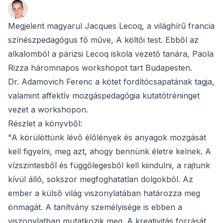
Megjelent magyarul Jacques Lecoq, a világhírű francia
színészpedagógus fő műve, A költői test. Ebből az
alkalomból a párizsi Lecoq iskola vezető tanára, Paola
Rizza háromnapos workshopot tart Budapesten.
Dr. Adamovich Ferenc a kötet fordítócsapatának tagja,
valamint affektív mozgáspedagógia kutatótréninget
vezet a workshopon.
Részlet a könyvből:
"A körülöttünk lévő élőlények és anyagok mozgását
kell figyelni, meg azt, ahogy bennünk életre kelnek. A
vízszintesből és függőlegesből kell kiindulni, a rajtunk
kívül álló, sokszor megfoghatatlan dolgokból. Az
ember a külső világ viszonylatában határozza meg
önmagát. A tanítvány személyisége is ebben a
viszonylatban mutatkozik meg. A kreativitás forrását