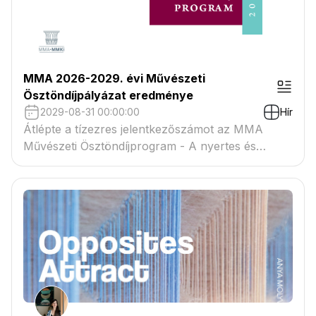
MMA 2026-2029. évi Művészeti
Ösztöndíjpályázat eredménye
2029-08-31 00:00:00
Hír
Átlépte a tízezres jelentkezőszámot az MMA
Művészeti Ösztöndíjprogram - A nyertes és
tartaléklistás pályázók névsora megtekinthető a
csatolmányban