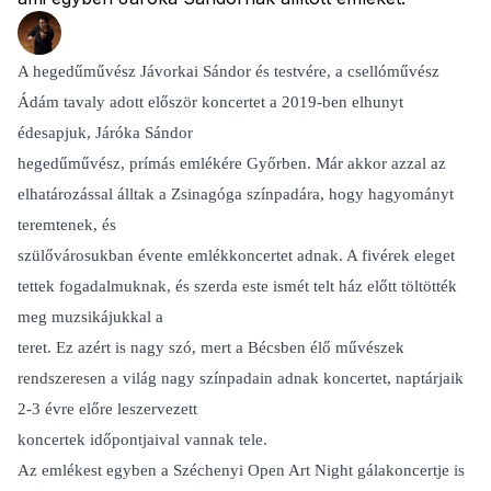
A hegedűművész Jávorkai Sándor és testvére, a csellóművész
Ádám tavaly adott először koncertet a 2019-ben elhunyt
édesapjuk, Járóka Sándor
hegedűművész, prímás emlékére Győrben. Már akkor azzal az
elhatározással álltak a Zsinagóga színpadára, hogy hagyományt
teremtenek, és
szülővárosukban évente emlékkoncertet adnak. A fivérek eleget
tettek fogadalmuknak, és szerda este ismét telt ház előtt töltötték
meg muzsikájukkal a
teret. Ez azért is nagy szó, mert a Bécsben élő művészek
rendszeresen a világ nagy színpadain adnak koncertet, naptárjaik
2-3 évre előre leszervezett
koncertek időpontjaival vannak tele.
Az emlékest egyben a Széchenyi Open Art Night gálakoncertje is