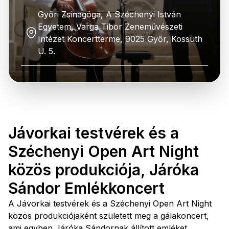
Győri Zsinagóga, A Széchenyi István
Egyetem, Varga Tibor Zeneművészeti
Intézet Koncertterme, 9025 Győr, Kossuth
U. 5.
Jávorkai testvérek és a
Széchenyi Open Art Night
közös produkciója, Járóka
Sándor Emlékkoncert
A Jávorkai testvérek és a Széchenyi Open Art Night
közös produkciójaként született meg a gálakoncert,
ami egyben Járóka Sándornak állított emléket.