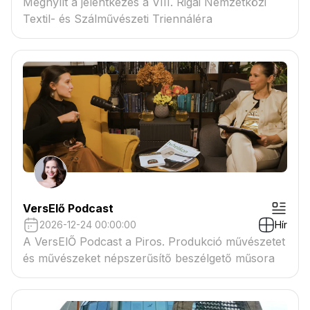
Megnyílt a jelentkezés a VIII. Rigai Nemzetközi
Textil- és Szálművészeti Triennáléra
VersElő Podcast
2026-12-24 00:00:00
Hír
A VersElŐ Podcast a Piros. Produkció művészetet
és művészeket népszerűsítő beszélgető műsora