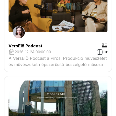
VersElő Podcast
2026-12-24 00:00:00
Hír
A VersElŐ Podcast a Piros. Produkció művészetet
és művészeket népszerűsítő beszélgető műsora