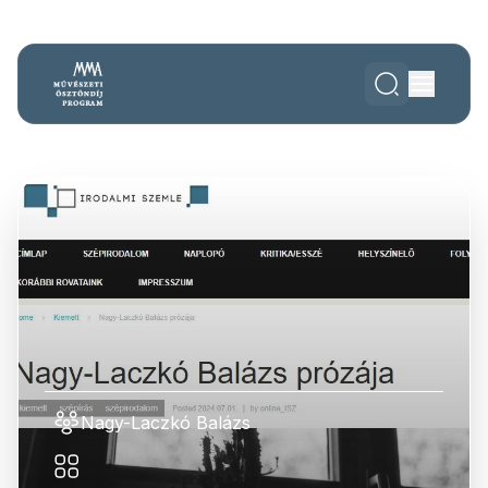
Nagy-Laczkó Balázs