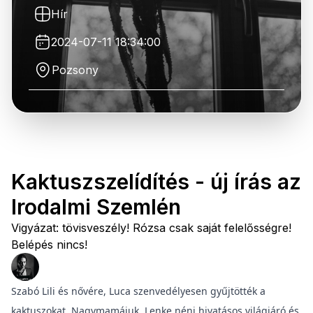
Hír
2024-07-11 18:34:00
Pozsony
Kaktuszszelídítés - új írás az
Irodalmi Szemlén
Vigyázat: tövisveszély! Rózsa csak saját felelősségre!
Belépés nincs!
Szabó Lili és nővére, Luca szenvedélyesen gyűjtötték a
kaktuszokat. Nagymamájuk, Lenke néni hivatásos világjáró és