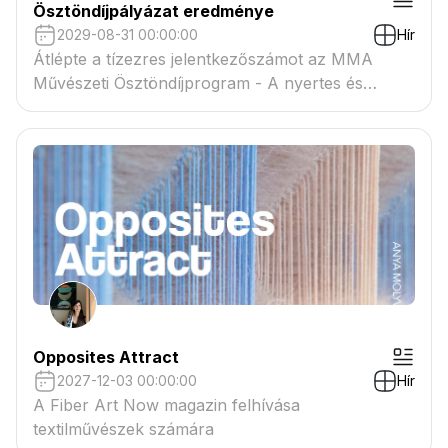
Ösztöndíjpályázat eredménye
2029-08-31 00:00:00
Hír
Átlépte a tízezres jelentkezőszámot az MMA
Művészeti Ösztöndíjprogram - A nyertes és
tartaléklistás pályázók névsora megtekinthető a
csatolmányban
Opposites Attract
2027-12-03 00:00:00
Hír
A Fiber Art Now magazin felhívása
textilművészek számára