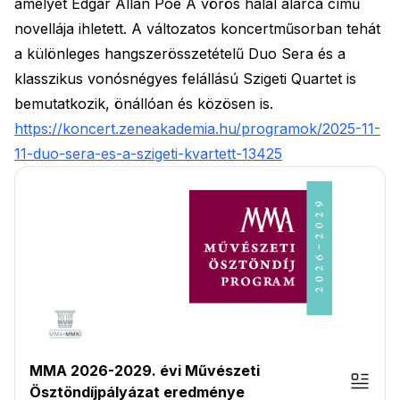
amelyet Edgar Allan Poe A vörös halál álarca című
novellája ihletett. A változatos koncertműsorban tehát
a különleges hangszerösszetételű Duo Sera és a
klasszikus vonósnégyes felállású Szigeti Quartet is
bemutatkozik, önállóan és közösen is.
https://koncert.zeneakademia.hu/programok/2025-11-
11-duo-sera-es-a-szigeti-kvartett-13425
MMA 2026-2029. évi Művészeti
Ösztöndíjpályázat eredménye