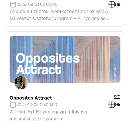
2029-08-31 00:00:00
Hír
Átlépte a tízezres jelentkezőszámot az MMA
Művészeti Ösztöndíjprogram - A nyertes és
tartaléklistás pályázók névsora megtekinthető a
csatolmányban
Opposites Attract
2027-12-03 00:00:00
Hír
A Fiber Art Now magazin felhívása
textilművészek számára