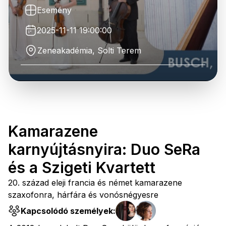
Esemény
2025-11-11 19:00:00
Zeneakadémia, Solti Terem
Kamarazene
karnyújtásnyira: Duo SeRa
és a Szigeti Kvartett
20. század eleji francia és német kamarazene
szaxofonra, hárfára és vonósnégyesre
Kapcsolódó személyek: