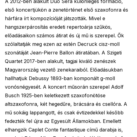
A 2012-ben alakult Duo Sera különleges formáció,
első koncertjükön a zenetörténet első szaxofonra és
hárfára írt kompozícióját játszották. Mivel e
hangszerpárosítás eredeti repertoárja szűkös,
előadásaikon számos átirat és új mű is szerepel. Ők
szólaltatják meg ezen az estén Decruck cisz-moll
szonátáját Jean-Pierre Ballon átiratában. A Szigeti
Quartet 2017-ben alakult, tagjai kiváló zenészek
Magyarország vezető zenekaraiból. Előadásukban
hallhatjuk Debussy 1893-ban komponált g-moll
vonósnégyesét. A koncert műsorán szerepel Adolf
Busch 1925-ben keletkezett szaxofonötöse
altszaxofonra, két hegedűre, brácsára és csellóra. A
mű sokáig lappangott, és csak évtizedekkel később
fedezték fel újra az Egyesült Államokban. Emellett
elhangzik Caplet Conte fantastique című darabja is,