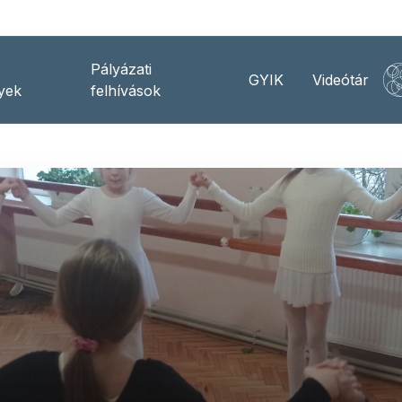
Pályázati
GYIK
Videótár
yek
felhívások