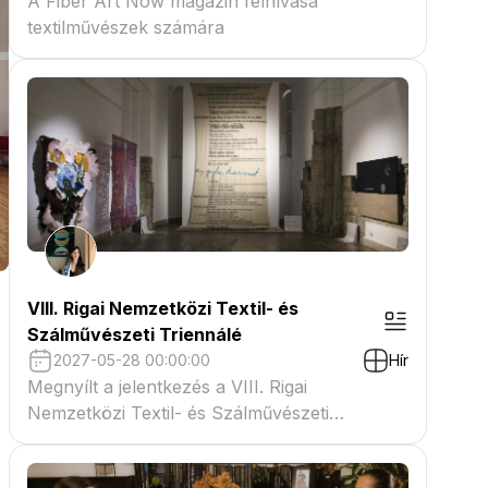
A Fiber Art Now magazin felhívása
textilművészek számára
VIII. Rigai Nemzetközi Textil- és
Szálművészeti Triennálé
2027-05-28 00:00:00
Hír
Megnyílt a jelentkezés a VIII. Rigai
Nemzetközi Textil- és Szálművészeti
Triennáléra