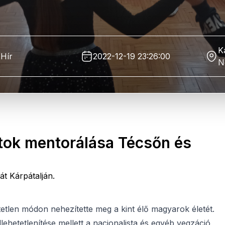
K
Hír
2022-12-19 23:26:00
N
tok mentorálása Técsőn és
t Kárpátalján.
tlen módon nehezítette meg a kint élő magyarok életét.
ehetetlenítése mellett a nacionalista és egyéb vegzáció