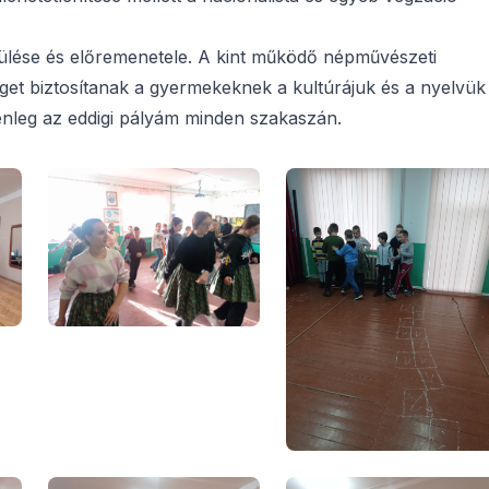
lése és előremenetele. A kint működő népművészeti
get biztosítanak a gyermekeknek a kultúrájuk és a nyelvük
elenleg az eddigi pályám minden szakaszán.