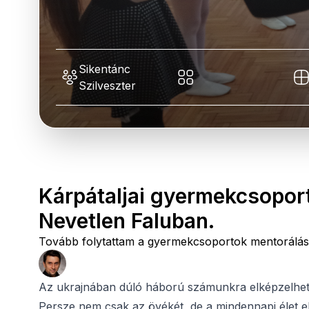
Sikentánc
Szilveszter
Kárpátaljai gyermekcsopor
Nevetlen Faluban.
Tovább folytattam a gyermekcsoportok mentorálásá
Az ukrajnában dúló háború számunkra elképzelhete
Persze nem csak az övékét, de a mindennapi élet ell