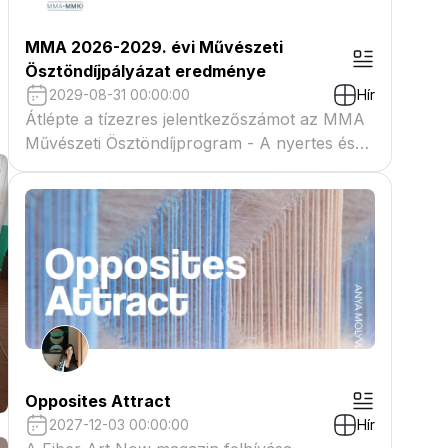
MMA 2026-2029. évi Művészeti
Ösztöndíjpályázat eredménye
2029-08-31 00:00:00
Hír
Átlépte a tízezres jelentkezőszámot az MMA
Művészeti Ösztöndíjprogram - A nyertes és
tartaléklistás pályázók névsora megtekinthető
a csatolmányban
Opposites Attract
2027-12-03 00:00:00
Hír