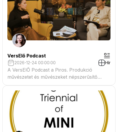
VersElő Podcast
2026-12-24 00:00:00
Hír
A VersElŐ Podcast a Piros. Produkció
művészetet és művészeket népszerűsítő
beszélgető műsora