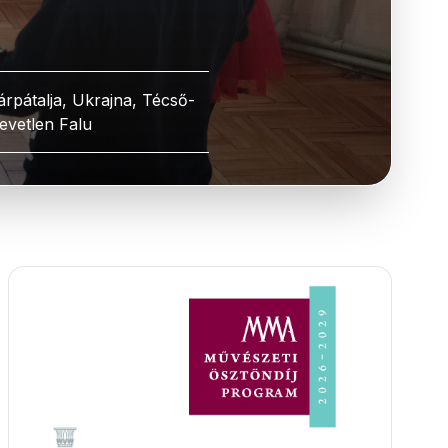
árpátalja, Ukrajna, Técső-
evetlen Falu