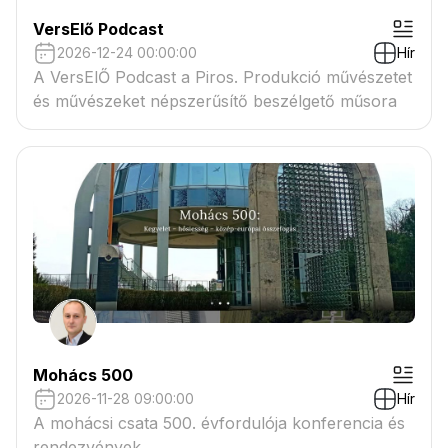
VersElő Podcast
2026-12-24 00:00:00
Hír
A VersElŐ Podcast a Piros. Produkció művészetet
és művészeket népszerűsítő beszélgető műsora
Mohács 500
2026-11-28 09:00:00
Hír
A mohácsi csata 500. évfordulója konferencia és
rendezvények