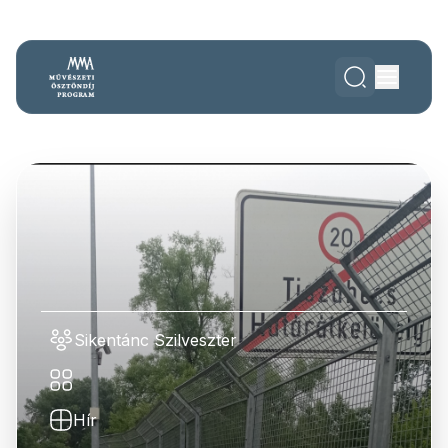
Sikentánc Szilveszter
Hír