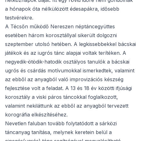
hétköznapok baját. Itt egy rövid időre nem gondolnak
a hónapok óta nélkülözött édesapákra, idősebb
testvérekre.
A Técsőn működő Nereszen néptáncegyüttes
esetében három korosztállyal sikerült dolgozni
szeptember utolsó hetében. A legkissebbekkel bácskai
játékok és az iugrós tánc alapjai voltak terítéken. A
negyedik-ötödik-hatodik osztályos tanulók a bácskai
ugrós és csárdás motívumokkal ismerkedtek, valamint
az ebből az anyagból való improvizációs készség
fejlesztése volt a feladat. A 13 és 18 év közötti ifjúsági
korosztály a viski páros táncokkal foglalkozott,
valamint nekiláttunk az ebből az anyagból tervezett
korográfia elkészítéséhez.
Nevetlen faluban tovább folytatódott a sárközi
táncanyag tanítása, melynek keretein belül a