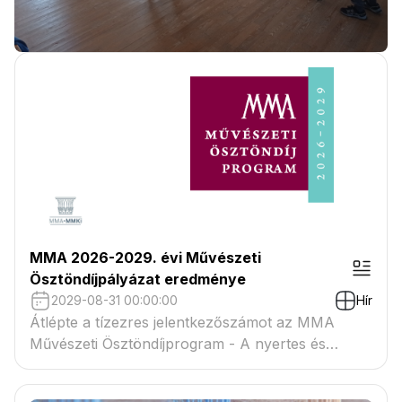
MMA 2026-2029. évi Művészeti
Ösztöndíjpályázat eredménye
2029-08-31 00:00:00
Hír
Átlépte a tízezres jelentkezőszámot az MMA
Művészeti Ösztöndíjprogram - A nyertes és
tartaléklistás pályázók névsora megtekinthető a
csatolmányban