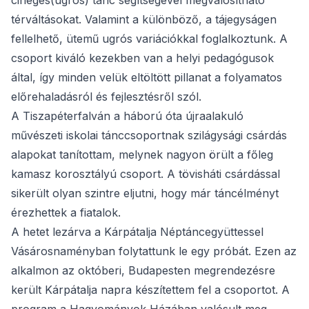
cinegés(ugrós) tánc segítségével megvalósítható
térváltásokat. Valamint a különböző, a tájegyságen
fellelhető, ütemű ugrós variációkkal foglalkoztunk. A
csoport kiváló kezekben van a helyi pedagógusok
által, így minden velük eltöltött pillanat a folyamatos
előrehaladásról és fejlesztésről szól.
A Tiszapéterfalván a háború óta újraalakuló
művészeti iskolai tánccsoportnak szilágysági csárdás
alapokat tanítottam, melynek nagyon örült a főleg
kamasz korosztályú csoport. A tövisháti csárdással
sikerült olyan szintre eljutni, hogy már táncélményt
érezhettek a fiatalok.
A hetet lezárva a Kárpátalja Néptáncegyüttessel
Vásárosnaményban folytattunk le egy próbát. Ezen az
alkalmon az októberi, Budapesten megrendezésre
került Kárpátalja napra készítettem fel a csoportot. A