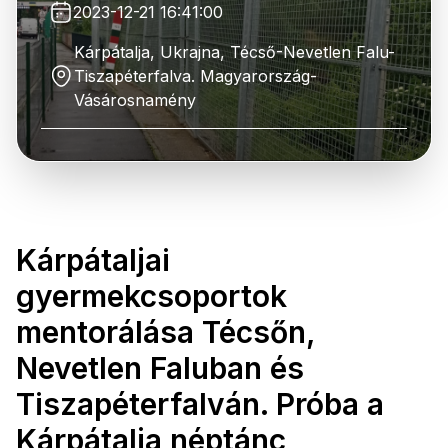
2023-12-21 16:41:00
Kárpátalja, Ukrajna, Técső-Nevetlen Falu-
Tiszapéterfalva. Magyarország-
Vásárosnamény
Kárpátaljai
gyermekcsoportok
mentorálása Técsőn,
Nevetlen Faluban és
Tiszapéterfalván. Próba a
Kárpátalja néptánc