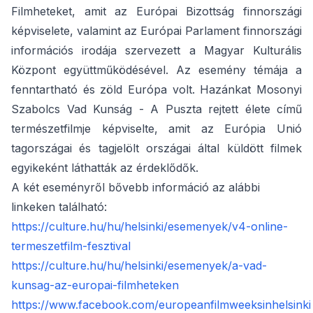
Filmheteket, amit az Európai Bizottság finnországi
képviselete, valamint az Európai Parlament finnországi
információs irodája szervezett a Magyar Kulturális
Központ együttműködésével. Az esemény témája a
fenntartható és zöld Európa volt. Hazánkat Mosonyi
Szabolcs Vad Kunság - A Puszta rejtett élete
című
természetfilmje képviselte, amit az Európia Unió
tagországai és tagjelölt országai által küldött filmek
egyikeként láthatták az érdeklődők.
A két eseményről bővebb információ az alábbi
linkeken található:
https://culture.hu/hu/helsinki/esemenyek/v4-online-
termeszetfilm-fesztival
https://culture.hu/hu/helsinki/esemenyek/a-vad-
kunsag-az-europai-filmheteken
https://www.facebook.com/europeanfilmweeksinhelsinki