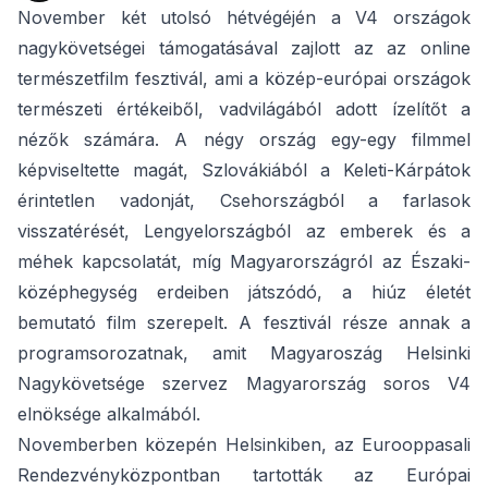
November két utolsó hétvégéjén a V4 országok
nagykövetségei támogatásával zajlott az az online
természetfilm fesztivál, ami a közép-európai országok
természeti értékeiből, vadvilágából adott ízelítőt a
nézők számára. A négy ország egy-egy filmmel
képviseltette magát, Szlovákiából a Keleti-Kárpátok
érintetlen vadonját, Csehországból a farlasok
visszatérését, Lengyelországból az emberek és a
méhek kapcsolatát, míg Magyarországról az Északi-
középhegység erdeiben játszódó, a hiúz életét
bemutató film szerepelt. A fesztivál része annak a
programsorozatnak, amit Magyaroszág Helsinki
Nagykövetsége szervez Magyarország soros V4
elnöksége alkalmából.
Novemberben közepén Helsinkiben, az Eurooppasali
Rendezvényközpontban tartották az Európai