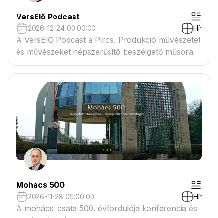
VersElő Podcast
2026-12-24 00:00:00
Hír
A VersElŐ Podcast a Piros. Produkció művészetet
és művészeket népszerűsítő beszélgető műsora
Mohács 500
2026-11-28 09:00:00
Hír
A mohácsi csata 500. évfordulója konferencia és