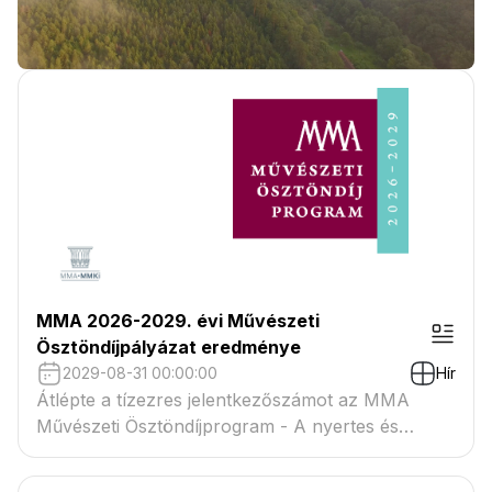
MMA 2026-2029. évi Művészeti
Ösztöndíjpályázat eredménye
2029-08-31 00:00:00
Hír
Átlépte a tízezres jelentkezőszámot az MMA
Művészeti Ösztöndíjprogram - A nyertes és
tartaléklistás pályázók névsora megtekinthető a
csatolmányban