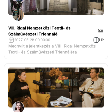
VIII. Rigai Nemzetközi Textil- és
Szálművészeti Triennálé
2027-05-28 00:00:00
Hír
Megnyílt a jelentkezés a VIII. Rigai Nemzetközi
Textil- és Szálművészeti Triennáléra