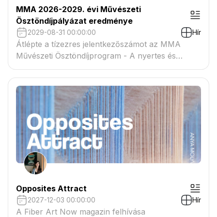
MMA 2026-2029. évi Művészeti
Ösztöndíjpályázat eredménye
2029-08-31 00:00:00
Hír
Átlépte a tízezres jelentkezőszámot az MMA
Művészeti Ösztöndíjprogram - A nyertes és
tartaléklistás pályázók névsora megtekinthető a
csatolmányban
Opposites Attract
2027-12-03 00:00:00
Hír
A Fiber Art Now magazin felhívása