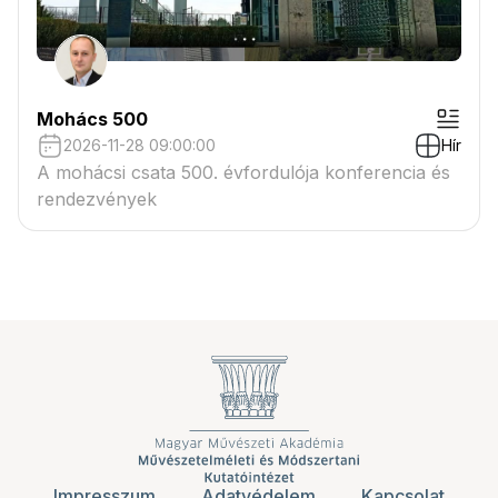
Mohács 500
2026-11-28 09:00:00
Hír
A mohácsi csata 500. évfordulója konferencia és
rendezvények
Impresszum
Adatvédelem
Kapcsolat