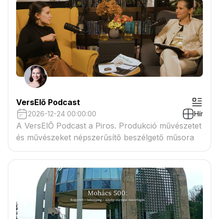
VersElő Podcast
2026-12-24 00:00:00
Hír
A VersElŐ Podcast a Piros. Produkció művészetet
és művészeket népszerűsítő beszélgető műsora