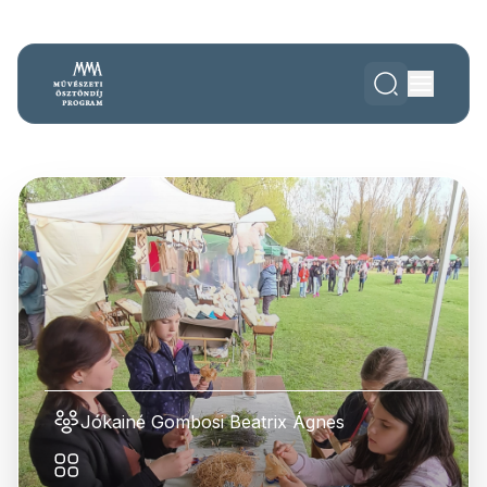
Jókainé Gombosi Beatrix Ágnes