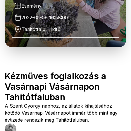
Esemény
2022-05-09 16:58:00
Tahitótfalu, Hídfő
Kézműves foglalkozás a
Vasárnapi Vásárnapon
Tahitótfaluban
A Szent György naphoz, az állatok kihajtásához
kötődő Vasárnapi Vásárnapot immár több mint egy
évtizede rendezik meg Tahitótfaluban.