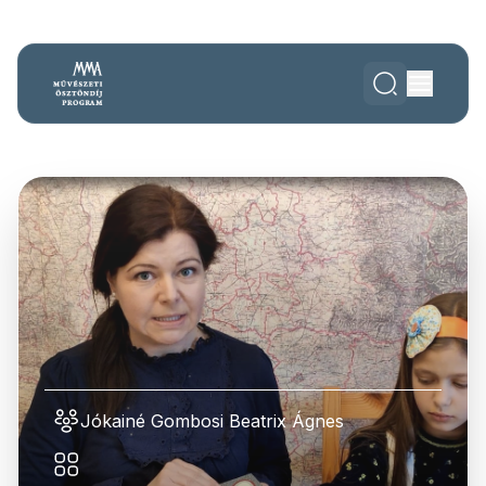
Jókainé Gombosi Beatrix Ágnes