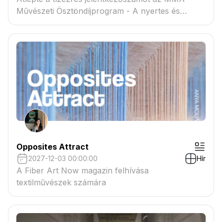
Művészeti Ösztöndíjprogram - A nyertes és
tartaléklistás pályázók névsora megtekinthető a
csatolmányban
Opposites Attract
2027-12-03 00:00:00
Hír
A Fiber Art Now magazin felhívása
textilművészek számára