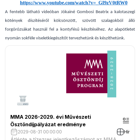
https://www.youtube.com/watch?v=_GI9zV0tRW0
A fentebb látható videóban Jókainé Gombosi Beatrix a kalotaszegi
kötények díszítéséről kölcsönzött, szövött szalagokból álló
forgórózsákat használ fel a kontyfésű készítéséhez. Az alapötletet
nyomán sokféle viseletkiegészítőt tervezhetünk és készíthetünk.
MMA 2026-2029. évi Művészeti
Ösztöndíjpályázat eredménye
2029-08-31 00:00:00
Hír
Átlépte a tízezres jelentkezőszámot az MMA