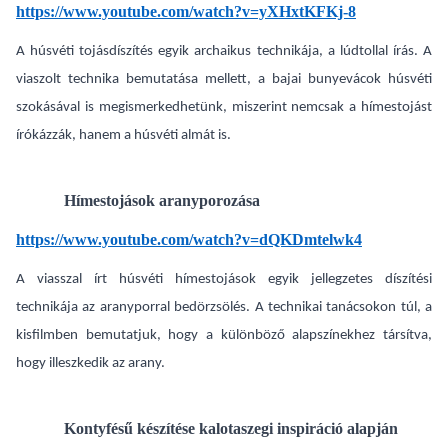
https://www.youtube.com/watch?v=yXHxtKFKj-8
A húsvéti tojásdíszítés egyik archaikus technikája, a lúdtollal írás. A
viaszolt technika bemutatása mellett, a bajai bunyevácok húsvéti
szokásával is megismerkedhetünk, miszerint nemcsak a hímestojást
írókázzák, hanem a húsvéti almát is.
Hímestojások aranyporozása
https://www.youtube.com/watch?v=dQKDmtelwk4
A viasszal írt húsvéti hímestojások egyik jellegzetes díszítési
technikája az aranyporral bedörzsölés. A technikai tanácsokon túl, a
kisfilmben bemutatjuk, hogy a különböző alapszínekhez társítva,
hogy illeszkedik az arany.
Kontyfésű készítése kalotaszegi inspiráció alapján