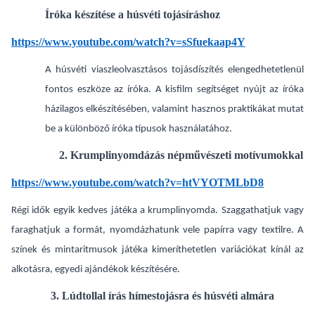
Íróka készítése a húsvéti tojásíráshoz
https://www.youtube.com/watch?v=sSfuekaap4Y
A húsvéti viaszleolvasztásos tojásdíszítés elengedhetetlenül
fontos eszköze az íróka. A kisfilm segítséget nyújt az íróka
házilagos elkészítésében, valamint hasznos praktikákat mutat
be a különböző íróka típusok használatához.
2. Krumplinyomdázás népművészeti motívumokkal
https://www.youtube.com/watch?v=htVYOTMLbD8
Régi idők egyik kedves játéka a krumplinyomda. Szaggathatjuk vagy
faraghatjuk a formát, nyomdázhatunk vele papírra vagy textilre. A
színek és mintaritmusok játéka kimeríthetetlen variációkat kínál az
alkotásra, egyedi ajándékok készítésére.
3. Lúdtollal írás hímestojásra és húsvéti almára