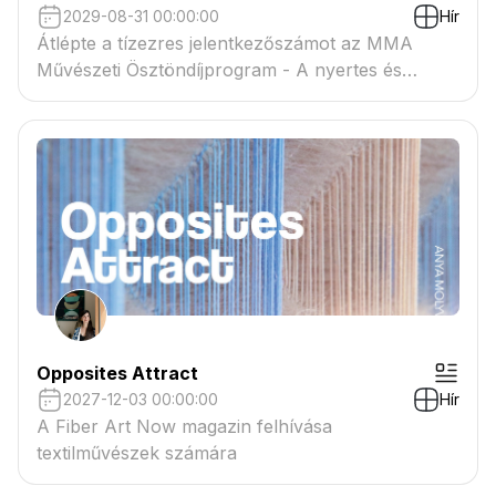
2029-08-31 00:00:00
Hír
Átlépte a tízezres jelentkezőszámot az MMA
Művészeti Ösztöndíjprogram - A nyertes és
tartaléklistás pályázók névsora megtekinthető a
csatolmányban
Opposites Attract
2027-12-03 00:00:00
Hír
A Fiber Art Now magazin felhívása
textilművészek számára