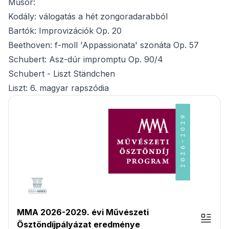
Műsor:
Kodály: válogatás a hét zongoradarabból
Bartók: Improvizációk Op. 20
Beethoven: f-moll 'Appassionata' szonáta Op. 57
Schubert: Asz-dúr impromptu Op. 90/4
Schubert - Liszt Ständchen
Liszt: 6. magyar rapszódia
MMA 2026-2029. évi Művészeti
Ösztöndíjpályázat eredménye