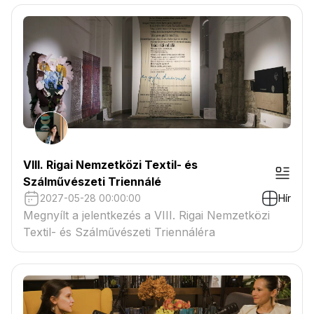
VIII. Rigai Nemzetközi Textil- és
Szálművészeti Triennálé
2027-05-28 00:00:00
Hír
Megnyílt a jelentkezés a VIII. Rigai Nemzetközi
Textil- és Szálművészeti Triennáléra