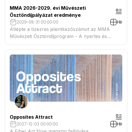
MMA 2026-2029. évi Művészeti
Ösztöndíjpályázat eredménye
2029-08-31 00:00:00
Hír
Átlépte a tízezres jelentkezőszámot az MMA
Művészeti Ösztöndíjprogram - A nyertes és
tartaléklistás pályázók névsora megtekinthető a
csatolmányban
Opposites Attract
2027-12-03 00:00:00
Hír
A Fiber Art Now magazin felhívása