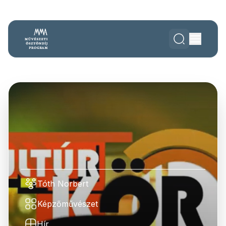
Tóth Norbert
Képzőművészet
Hír