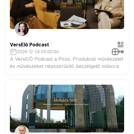
VersElő Podcast
2026-12-24 00:00:00
Hír
A VersElŐ Podcast a Piros. Produkció művészetet
és művészeket népszerűsítő beszélgető műsora