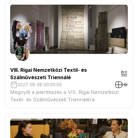
VIII. Rigai Nemzetközi Textil- és
Szálművészeti Triennálé
2027-05-28 00:00:00
Hír
Megnyílt a jelentkezés a VIII. Rigai Nemzetközi
Textil- és Szálművészeti Triennáléra