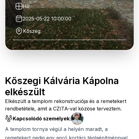
Hír
2025-05-22 10:00:00
Kőszeg
Kőszegi Kálvária Kápolna
elkészült
Elkészült a templom rekonstruciója és a remetekert
rendbetétele, amit a CZITA-val közöse terveztem.
Kapcsolódó személyek:
A templom tornya végül a helyén maradt, a
remetekert pedig egy apró kortárs téglaépítménnyel