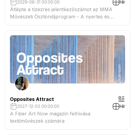
2029-08-31 00:00:00
Hír
Átlépte a tízezres jelentkezőszámot az MMA
Művészeti Ösztöndíjprogram - A nyertes és
tartaléklistás pályázók névsora megtekinthető a
csatolmányban
Opposites Attract
2027-12-03 00:00:00
Hír
A Fiber Art Now magazin felhívása
textilművészek számára