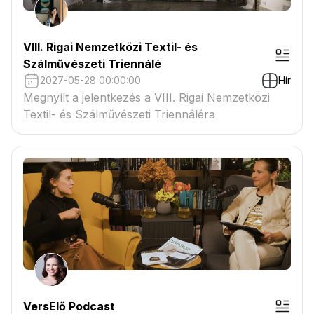
VIII. Rigai Nemzetközi Textil- és
Szálművészeti Triennálé
2027-05-28 00:00:00
Hír
Megnyílt a jelentkezés a VIII. Rigai Nemzetközi
Textil- és Szálművészeti Triennáléra
VersElő Podcast