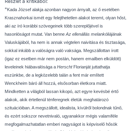
Részlet a kritikából:
"
Kada József alakja azonban nagyon árnyalt, az ő esetében
Krasznahorkai ismét egy felejthetetlen alakot teremt, olyan hőst,
aki az író korábbi szövegeinek több szereplőjével is
hasonlóságot mutat. Van benne
Az ellenállás melankóliájá
nak
Valuskájából, ha nem is annak végtelen naivitása és tisztasága,
sokkal inkább a valóságra való vaksága. Megszállottan írott
(igaz ez esetben már nem postán, hanem emailben elküldött)
leveleinek hiábavalósága a
Herscht
Florianját juttathatja
eszünkbe, de a legközelebb talán a fent már említett
Wenckheim báró áll hozzá, elsősorban életkora miatt.
Mindketten a világból lassan kikopó, azt egyre kevésbé értő
alakok, akik értetlenül ténferegnek életük meghatározó
szituációiban. A megszállott, idealista, kívülről bolondnak tűnő,
és ezért sokszor nevetnivaló, ugyanakkor mégis valamiféle
megfogalmazhatatlan emberi nagyságot is képviselő hősök