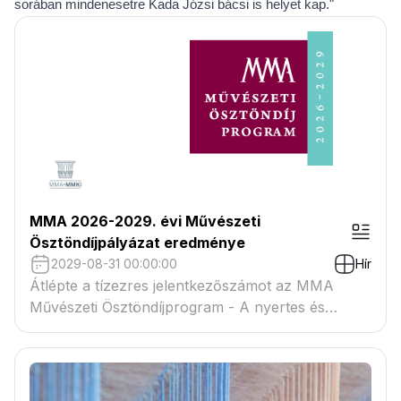
sorában mindenesetre Kada Józsi bácsi is helyet kap."
MMA 2026-2029. évi Művészeti
Ösztöndíjpályázat eredménye
2029-08-31 00:00:00
Hír
Átlépte a tízezres jelentkezőszámot az MMA
Művészeti Ösztöndíjprogram - A nyertes és
tartaléklistás pályázók névsora megtekinthető a
csatolmányban