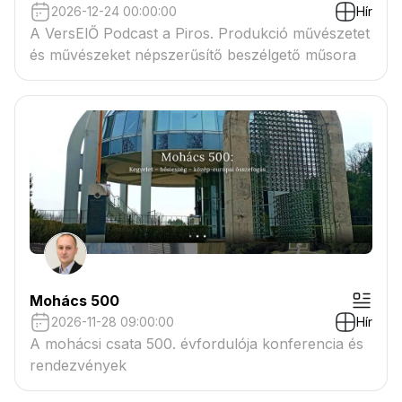
2026-12-24 00:00:00
Hír
A VersElŐ Podcast a Piros. Produkció művészetet
és művészeket népszerűsítő beszélgető műsora
Mohács 500
2026-11-28 09:00:00
Hír
A mohácsi csata 500. évfordulója konferencia és
rendezvények