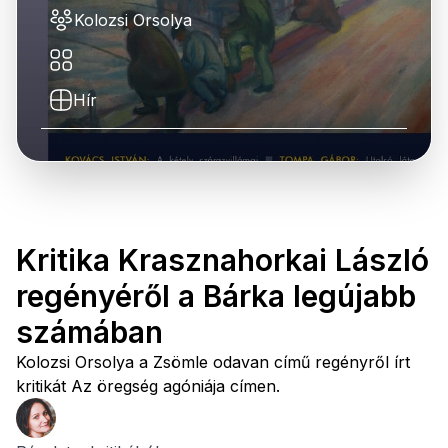
Kolozsi Orsolya
Hír
Kritika Krasznahorkai László
regényéről a Bárka legújabb
számában
Kolozsi Orsolya a Zsömle odavan című regényről írt
kritikát Az öregség agóniája címen.