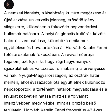
A nemzeti identitás, a kisebbségi kultúra megőrzése és
újjáélesztése univerzális jelenség, erősödő igény
világszerte, különösen a fokozódó népvándorlási
hullámok hatására. A helyi és globális kultúrák közötti
határ összemosódása, különböző etnikumok
együttélése és hovatartozása áll Horváth Katalin Fanni
fotósorozatának fókuszában. A revival néprajzi
fogalom, azt fejezi ki, hogy régi hagyományok
újjászületnek és változatos formában újra érvényessé
válnak. Nyugat-Magyarországon, az osztrák határ
mentén, ahol évszázadok óta együtt élnek különböző
népcsoportok, a történelmi határok megváltozása és a
Nyugat közvetlen hatása miatt ez a folyamat
intenzívebben megy végbe, mint az ország belső
területein. Horváth Katalin Fanni fotográfus 42 éves,