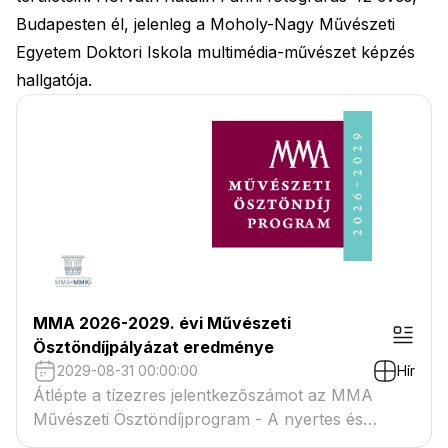
Budapesten él, jelenleg a Moholy-Nagy Művészeti
Egyetem Doktori Iskola multimédia-művészet képzés
hallgatója.
MMA 2026-2029. évi Művészeti
Ösztöndíjpályázat eredménye
2029-08-31 00:00:00
Hír
Átlépte a tízezres jelentkezőszámot az MMA
Művészeti Ösztöndíjprogram - A nyertes és
tartaléklistás pályázók névsora megtekinthető a