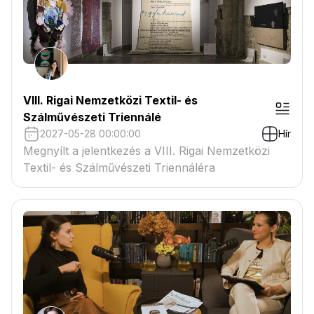
VIII. Rigai Nemzetközi Textil- és
Szálművészeti Triennálé
2027-05-28 00:00:00
Hír
Megnyílt a jelentkezés a VIII. Rigai Nemzetközi
Textil- és Szálművészeti Triennáléra