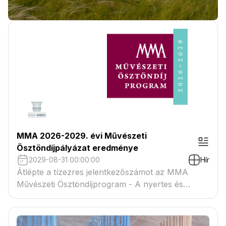
MMA 2026-2029. évi Művészeti
Ösztöndíjpályázat eredménye
2029-08-31 00:00:00
Hír
Átlépte a tízezres jelentkezőszámot az MMA
Művészeti Ösztöndíjprogram - A nyertes és
tartaléklistás pályázók névsora megtekinthető a
csatolmányban