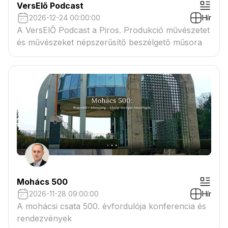
VersElő Podcast
2026-12-24 00:00:00
Hír
A VersElŐ Podcast a Piros. Produkció művészetet
és művészeket népszerűsítő beszélgető műsora
Mohács 500
2026-11-28 09:00:00
Hír
A mohácsi csata 500. évfordulója konferencia és
rendezvények