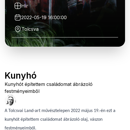
Hír
2022-05-19 16:00:00
Tolcsva
Kunyhó
Kunyhót építettem családomat ábrázoló
festményeimből
A Tolcsvai Land-art művésztelepen 2022 május 19.-én ezt a
kunyhót építettem családomat ábrázoló olaj, vászon
festményeimből.