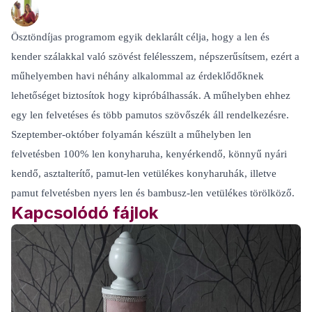
Ösztöndíjas programom egyik deklarált célja, hogy a len és
kender szálakkal való szövést felélesszem, népszerűsítsem, ezért a
műhelyemben havi néhány alkalommal az érdeklődőknek
lehetőséget biztosítok hogy kipróbálhassák. A műhelyben ehhez
egy len felvetéses és több pamutos szövőszék áll rendelkezésre.
Szeptember-október folyamán készült a műhelyben len
felvetésben 100% len konyharuha, kenyérkendő, könnyű nyári
kendő, asztalterítő, pamut-len vetülékes konyharuhák, illetve
pamut felvetésben nyers len és bambusz-len vetülékes törölköző.
Kapcsolódó fájlok