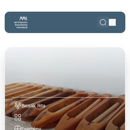
Bicsák Rita
Esemény