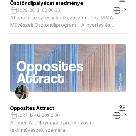
Ösztöndíjpályázat eredménye
2029-08-31 00:00:00
Hír
Átlépte a tízezres jelentkezőszámot az MMA
Művészeti Ösztöndíjprogram - A nyertes és
tartaléklistás pályázók névsora megtekinthető a
csatolmányban
Opposites Attract
2027-12-03 00:00:00
Hír
A Fiber Art Now magazin felhívása
textilművészek számára