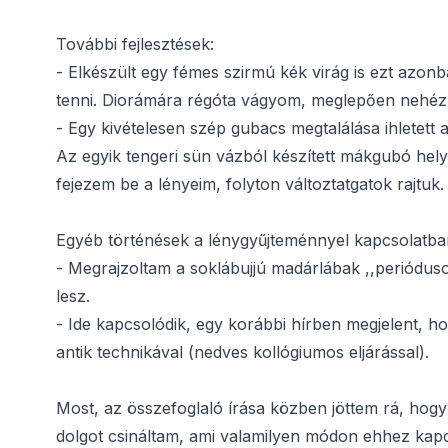
További fejlesztések:
- Elkészült egy fémes szirmú kék virág is ezt azo
tenni. Diorámára régóta vágyom, meglepően nehéz 
- Egy kivételesen szép gubacs megtalálása ihletett 
Az egyik tengeri sün vázból készített mákgubó helyé
fejezem be a lényeim, folyton változtatgatok rajtuk.
Egyéb történések a lénygyűjteménnyel kapcsolatba
- Megrajzoltam a soklábujjú madárlábak ,,periódusos
lesz.
- Ide kapcsolódik, egy korábbi hírben megjelent, ho
antik technikával (nedves kollógiumos eljárással).
Most, az összefoglaló írása közben jöttem rá, hogy
dolgot csináltam, ami valamilyen módon ehhez kapc