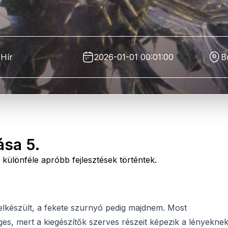
Hír
2026-01-01 00:01:00
B
sa 5.
 különféle apróbb fejlesztések történtek.
elkészült, a fekete szurnyó pedig majdnem. Most
ges, mert a kiegészítők szerves részeit képezik a lényekne