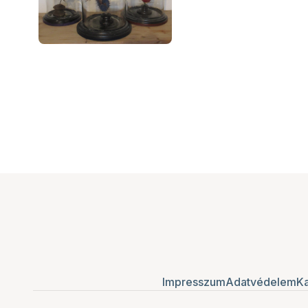
Impresszum
Adatvédelem
Ka