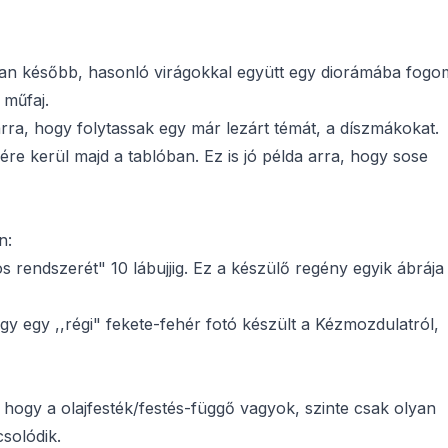
nban később, hasonló virágokkal együtt egy diorámába fogo
műfaj.
arra, hogy folytassak egy már lezárt témát, a díszmákokat.
re kerül majd a tablóban. Ez is jó példa arra, hogy sose
n:
 rendszerét" 10 lábujjig. Ez a készülő regény egyik ábrája
gy egy ,,régi" fekete-fehér fotó készült a Kézmozdulatról,
 hogy a olajfesték/festés-függő vagyok, szinte csak olyan
solódik.