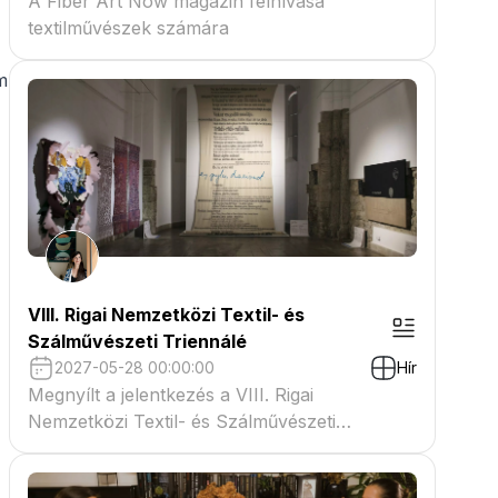
A Fiber Art Now magazin felhívása
textilművészek számára
m
VIII. Rigai Nemzetközi Textil- és
Szálművészeti Triennálé
2027-05-28 00:00:00
Hír
Megnyílt a jelentkezés a VIII. Rigai
Nemzetközi Textil- és Szálművészeti
Triennáléra