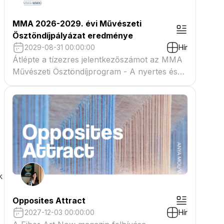
MMA 2026-2029. évi Művészeti
Ösztöndíjpályázat eredménye
2029-08-31 00:00:00
Hír
Átlépte a tízezres jelentkezőszámot az MMA
Művészeti Ösztöndíjprogram - A nyertes és
tartaléklistás pályázók névsora megtekinthető
a csatolmányban
k
Opposites Attract
2027-12-03 00:00:00
Hír