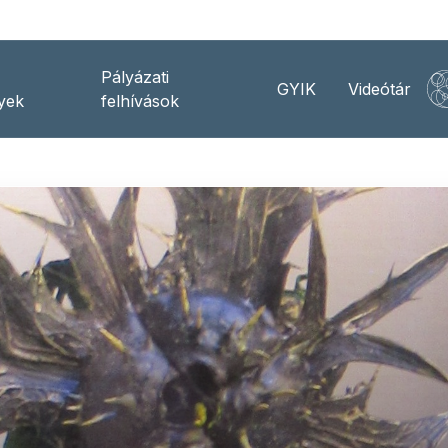
Pályázati
GYIK
Videótár
yek
felhívások