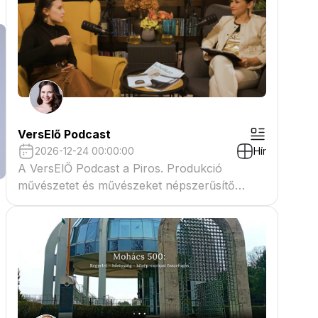
VersElő Podcast
2026-12-24 00:00:00
Hír
A VersElŐ Podcast a Piros. Produkció
művészetet és művészeket népszerűsítő
beszélgető műsora