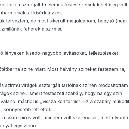
at tartó esztergált fa elemek festése remek lehetőség volt
ínharmóniákkal kísérletezzek.
gnak terveztem, de most sikerült megoldanom, hogy jó (nem
zmillának fehérek a szirmai.
ő lényeken kisebb-nagyobb javításokat, fejlesztéseket
ötétbarna színe miatt. Most halvány színeket festettem rá,
kés szirmú virágok esztergált tartóinak színén módosítottam
ágok színei. Ismert festészeti szabály, hogy ha egy szín
alahol máshol is ,,vissza kell térnie". Ez a szabály működi
, könnyedebb lett ettől.
a csőre piros volt, ami nem volt szerencsés, mert elvonta
ponyát egyszínűre.