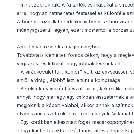
- mint szobroknak. A fa tartók és magukat a virágok
arra, hogy színátmenetes festéssel és különféle sz
A borzas zuzmillát eredetileg is fehér szirmú virá
műanyagszerű) legyen, ezért mostantól a borzas zu
Apróbb változások a gyűjteményben:
Továbbra is kiemelten fontos célom, hogy a meglev
végezzek, és lelkesít, hogy jobbak lesznek ettől.
- A virágkövület túl ,,komor" volt, az egységesen s
amiől a virág ,,élőbb" lett, eltűnt a komorsága.
- Az első lényeimként készült piros, kék és lila tüs
annyit, hogy már egy-egy csíkban visszatérnek a vir
megjelenik a képen valahol, akkor annak a színnek v
olyan színes szobrokon is, mint a lények. Vidámabb
- Egy korábban elkészített fogas madárkoponyának 
a figyelmet a fogaktól, ezért most átfestettem a ko