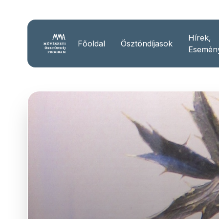
Hírek,
Főoldal
Ösztöndíjasok
Esemén