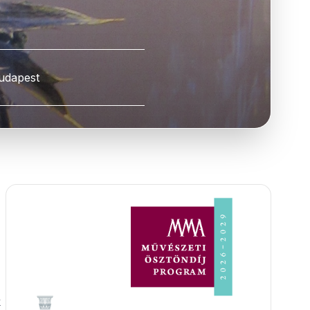
udapest
k