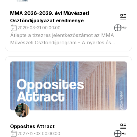
MMA 2026-2029. évi Művészeti
Ösztöndíjpályázat eredménye
2029-08-31 00:00:00
Hír
Átlépte a tízezres jelentkezőszámot az MMA
Művészeti Ösztöndíjprogram - A nyertes és
tartaléklistás pályázók névsora megtekinthető a
csatolmányban
Opposites Attract
2027-12-03 00:00:00
Hír