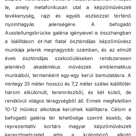
le, amely metaforikusan utal a képzőművészeti
tevékenység, rajzi és egyéb eszközzel történő
nyomhagyás jelenségére. A befogadó
Ausstellungsbrücke galéria igényeivel is összhangban
a kiállításon öt-hat fiatal ösztöndíjas képzőművész
munkája jelenik megnagyobb számban, és az elmúlt
évek ösztöndíjas szekcióüléseken rendszeresen
jelenlévő akadémikus művészek emblematikus
munkáiból, termenként egy-egy kerül bemutatásra. A
mintegy 33 méter hosszú és 7,2 méter széles kiállítótér
három elkülönült, teremrészből, és két külső, de
rendkívül világos téregységből áll. Ennek megfelelően
10-12 művész alkotásai kerülnek kiállításra. Célom a
befogadó galéria tér lehetősége szerint kisebb, de
reprezentatív kortárs magyar képzőművészeti
keresztmetszetet adni a különböző alkotó