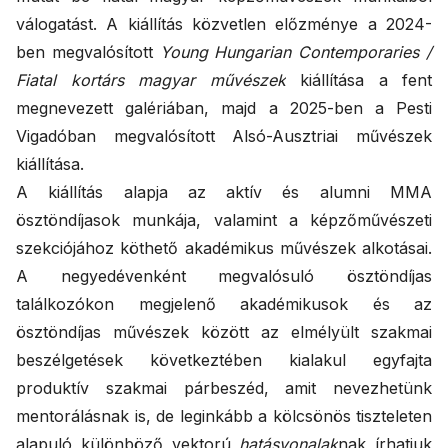
válogatást. A kiállítás közvetlen előzménye a 2024-
ben megvalósított
Young Hungarian Contemporaries /
Fiatal kortárs magyar művészek
kiállítása a fent
megnevezett galériában, majd a 2025-ben a Pesti
Vigadóban megvalósított Alsó-Ausztriai művészek
kiállítása.
A kiállítás alapja az aktív és alumni MMA
ösztöndíjasok munkája, valamint a képzőművészeti
szekciójához köthető akadémikus művészek alkotásai.
A negyedévenként megvalósuló ösztöndíjas
találkozókon megjelenő akadémikusok és az
ösztöndíjas művészek között az elmélyült szakmai
beszélgetések következtében kialakul egyfajta
produktív szakmai párbeszéd, amit nevezhetünk
mentorálásnak is, de leginkább a kölcsönös tiszteleten
alapuló különböző vektorú
hatásvonalak
nak írhatjuk