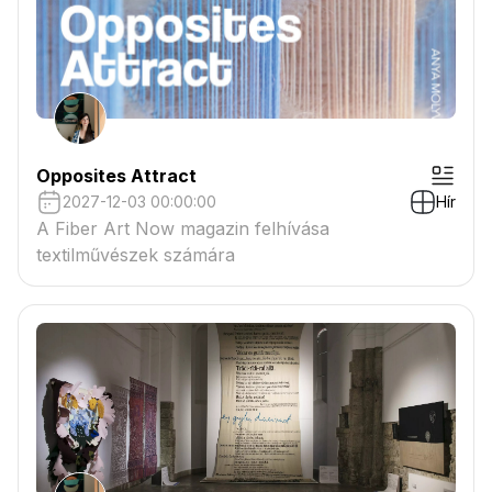
Opposites Attract
2027-12-03 00:00:00
Hír
A Fiber Art Now magazin felhívása
textilművészek számára