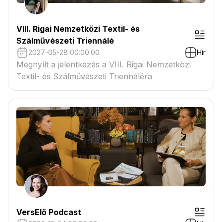
VIII. Rigai Nemzetközi Textil- és
Szálművészeti Triennálé
2027-05-28 00:00:00
Hír
Megnyílt a jelentkezés a VIII. Rigai Nemzetközi
Textil- és Szálművészeti Triennáléra
VersElő Podcast