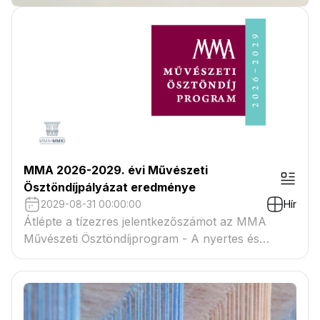
MMA 2026-2029. évi Művészeti
Ösztöndíjpályázat eredménye
2029-08-31 00:00:00
Hír
Átlépte a tízezres jelentkezőszámot az MMA
Művészeti Ösztöndíjprogram - A nyertes és
tartaléklistás pályázók névsora megtekinthető a
csatolmányban