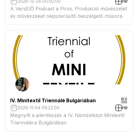
2026-12-24 00:00:00
Hír
A VersElŐ Podcast a Piros. Produkció művészetet
és művészeket népszerűsítő beszélgető műsora
IV. Minitextil Triennálé Bulgáriában
2026-11-04 09:22:00
Hír
Megnyílt a jelentkezés a IV. Nemzetközi Minitextil
Triennáléra Bulgáriában