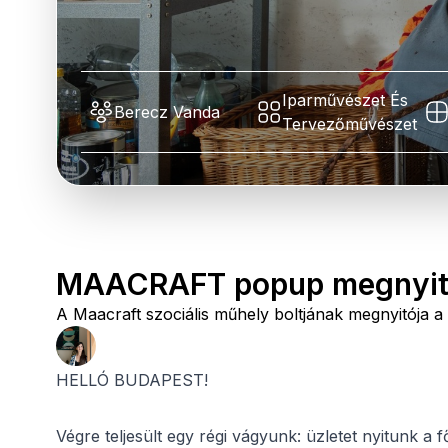
Iparművészet És
Berecz Vanda
Tervezőművészet
MAACRAFT popup megnyi
A Maacraft szociális műhely boltjának megnyitója a N
HELLÓ BUDAPEST!
Végre teljesült egy régi vágyunk: üzletet nyitunk a 