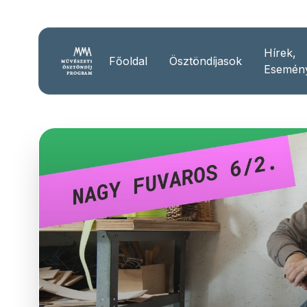
Hírek,
Főoldal
Ösztöndíjasok
Esemén