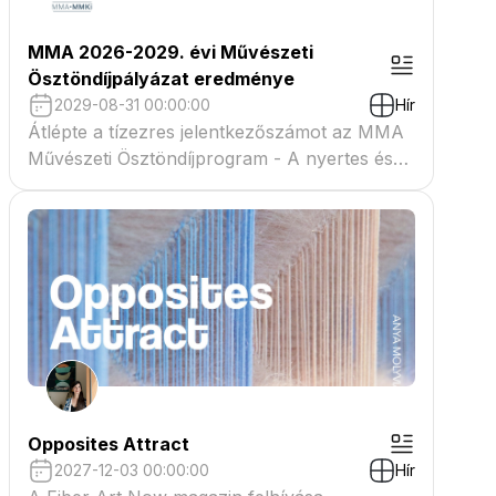
MMA 2026-2029. évi Művészeti
Ösztöndíjpályázat eredménye
2029-08-31 00:00:00
Hír
Átlépte a tízezres jelentkezőszámot az MMA
Művészeti Ösztöndíjprogram - A nyertes és
tartaléklistás pályázók névsora megtekinthető
a csatolmányban
Opposites Attract
2027-12-03 00:00:00
Hír