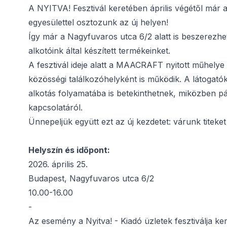
A NYITVA! Fesztivál keretében április végétől már
egyesülettel osztozunk az új helyen!
Így már a Nagyfuvaros utca 6/2 alatt is beszerezhet
alkotóink által készített termékeinket.
A fesztivál ideje alatt a MAACRAFT nyitott műhelye
közösségi találkozóhelyként is működik. A látogat
alkotás folyamatába is betekinthetnek, miközben pár
kapcsolatáról.
Ünnepeljük együtt ezt az új kezdetet: várunk titek
Helyszín és időpont:
2026. április 25.
Budapest, Nagyfuvaros utca 6/2
10.00-16.00
-
Az esemény a Nyitva! - Kiadó üzletek fesztiválja ke