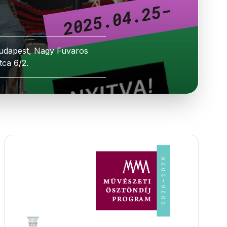
udapest, Nagy Fuvaros
tca 6/2.