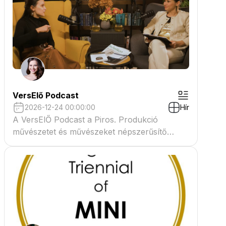
VersElő Podcast
2026-12-24 00:00:00
Hír
A VersElŐ Podcast a Piros. Produkció
művészetet és művészeket népszerűsítő
beszélgető műsora