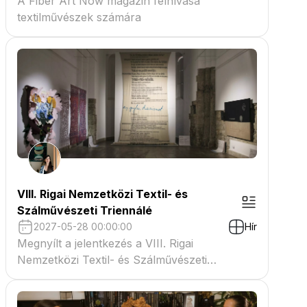
A Fiber Art Now magazin felhívása
textilművészek számára
VIII. Rigai Nemzetközi Textil- és
Szálművészeti Triennálé
2027-05-28 00:00:00
Hír
Megnyílt a jelentkezés a VIII. Rigai
Nemzetközi Textil- és Szálművészeti
Triennáléra