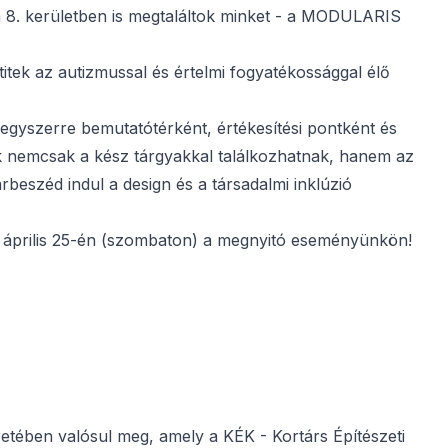
 a 8. kerületben is megtaláltok minket - a MODULARIS
itek az autizmussal és értelmi fogyatékossággal élő
 egyszerre bemutatótérként, értékesítési pontként és
ók nemcsak a kész tárgyakkal találkozhatnak, hanem az
beszéd indul a design és a társadalmi inklúzió
et április 25-én (szombaton) a megnyitó eseményünkön!
retében valósul meg, amely a KÉK - Kortárs Építészeti