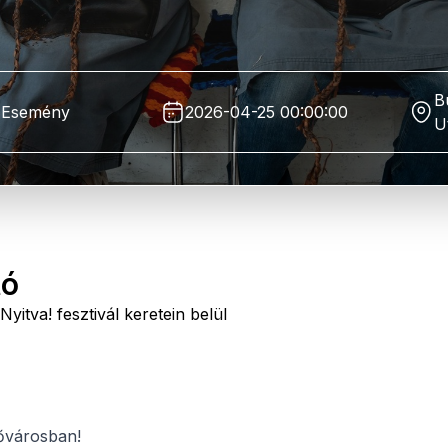
B
Esemény
2026-04-25 00:00:00
U
tó
yitva! fesztivál keretein belül
fővárosban!