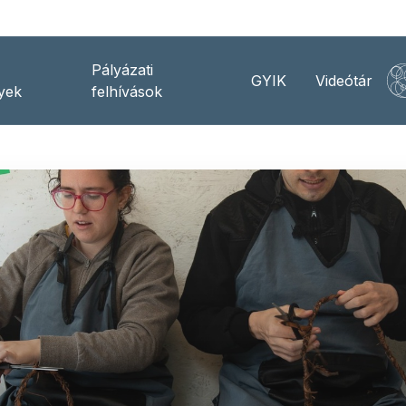
Pályázati
GYIK
Videótár
yek
felhívások