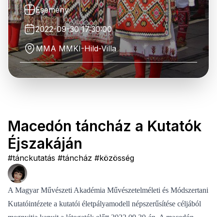
Esemény
2022-09-30 17:30:00
MMA MMKI-Hild-Villa
Macedón táncház a Kutatók
Éjszakáján
#tánckutatás #táncház #közösség
A Magyar Művészeti Akadémia Művészetelméleti és Módszertani
Kutatóintézete a kutatói életpályamodell népszerűsítése céljából