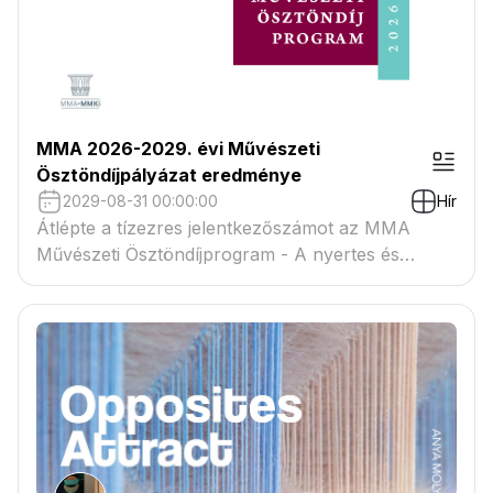
MMA 2026-2029. évi Művészeti
Ösztöndíjpályázat eredménye
2029-08-31 00:00:00
Hír
Átlépte a tízezres jelentkezőszámot az MMA
Művészeti Ösztöndíjprogram - A nyertes és
tartaléklistás pályázók névsora megtekinthető a
csatolmányban