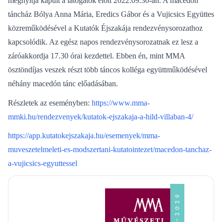
megnyitja kapuit a látogatók előtt 2022.09.30-án. A macedón
táncház Bólya Anna Mária, Eredics Gábor és a Vujicsics Együttes
közreműködésével a Kutatók Éjszakája rendezvénysorozathoz
kapcsolódik. Az egész napos rendezvénysorozatnak ez lesz a
záróakkordja 17.30 órai kezdettel. Ebben én, mint MMA
ösztöndíjas veszek részt több táncos kolléga együttműködésével
néhány macedón tánc előadásában.
Részletek az eseményben:
https://www.mma-
mmki.hu/rendezvenyek/kutatok-ejszakaja-a-hild-villaban-4/
https://app.kutatokejszakaja.hu/esemenyek/mma-
muveszetelmeleti-es-modszertani-kutatointezet/macedon-tanchaz-
a-vujicsics-egyuttessel