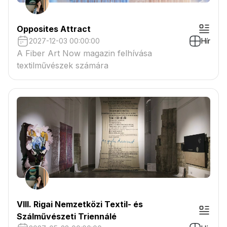
Opposites Attract
2027-12-03 00:00:00
Hír
A Fiber Art Now magazin felhívása
textilművészek számára
VIII. Rigai Nemzetközi Textil- és
Szálművészeti Triennálé