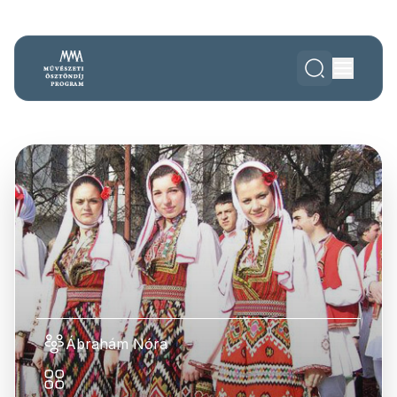
Ábrahám Nóra