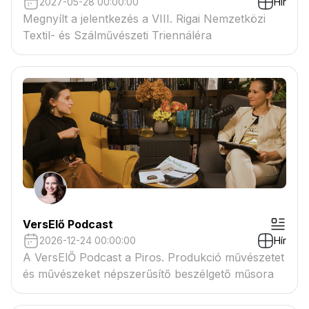
2027-05-28 00:00:00
Hír
Megnyílt a jelentkezés a VIII. Rigai Nemzetközi
Textil- és Szálművészeti Triennáléra
VersElő Podcast
2026-12-24 00:00:00
Hír
A VersElŐ Podcast a Piros. Produkció művészetet
és művészeket népszerűsítő beszélgető műsora