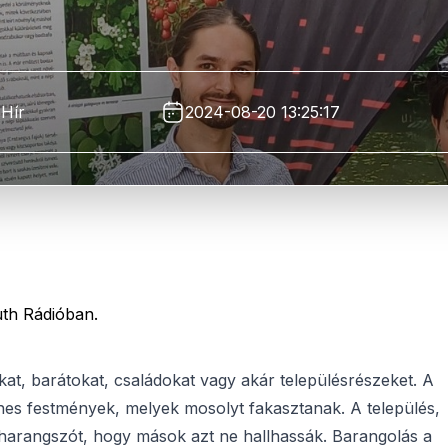
Hír
2024-08-20 13:25:17
uth Rádióban.
t, barátokat, családokat vagy akár településrészeket. A
ínes festmények, melyek mosolyt fakasztanak. A település,
 harangszót, hogy mások azt ne hallhassák. Barangolás a