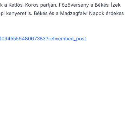
k a Kettős–Körös partján. Főzőverseny a Békési Ízek
epi kenyeret is. Békés és a Madzagfalvi Napok érdekes
s/1034555648067383?ref=embed_post