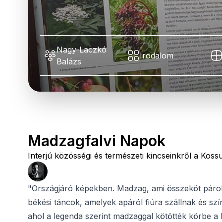
Nagy-Laczkó
Irodalom
Balázs
Madzagfalvi Napok
Interjú közösségi és természeti kincseinkről a Koss
"Országjáró képekben. Madzag, ami összeköt pároka
békési táncok, amelyek apáról fiúra szállnak és sz
ahol a legenda szerint madzaggal kötötték körbe a