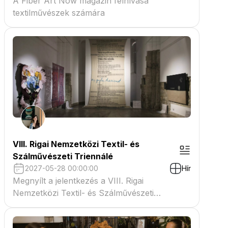
A Fiber Art Now magazin felhívása
textilművészek számára
VIII. Rigai Nemzetközi Textil- és
Szálművészeti Triennálé
2027-05-28 00:00:00
Hír
Megnyílt a jelentkezés a VIII. Rigai
Nemzetközi Textil- és Szálművészeti
Triennáléra