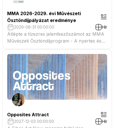
MMA 2026-2029. évi Művészeti
Ösztöndíjpályázat eredménye
2029-08-31 00:00:00
Hír
Átlépte a tízezres jelentkezőszámot az MMA
Művészeti Ösztöndíjprogram - A nyertes és
tartaléklistás pályázók névsora megtekinthető
a csatolmányban
Opposites Attract
2027-12-03 00:00:00
Hír