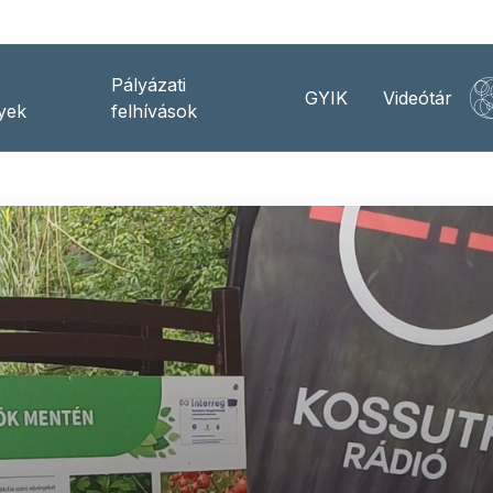
Pályázati
GYIK
Videótár
yek
felhívások