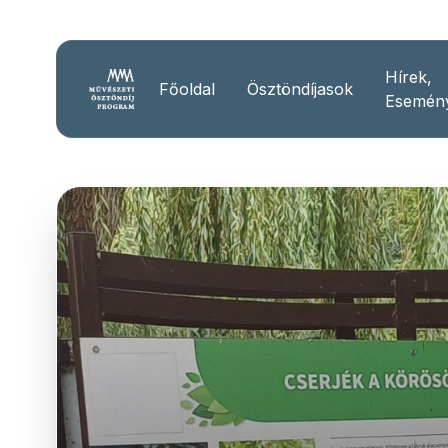
Hírek,
Főoldal
Ösztöndíjasok
Esemén