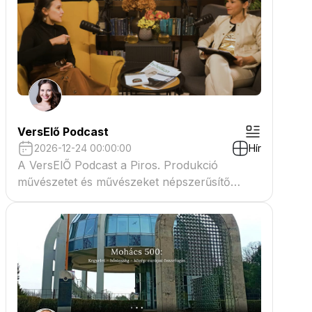
VersElő Podcast
2026-12-24 00:00:00
Hír
A VersElŐ Podcast a Piros. Produkció
művészetet és művészeket népszerűsítő
beszélgető műsora