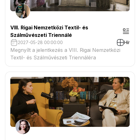
VIII. Rigai Nemzetközi Textil- és
Szálművészeti Triennálé
2027-05-28 00:00:00
Hír
Megnyílt a jelentkezés a VIII. Rigai Nemzetközi
Textil- és Szálművészeti Triennáléra