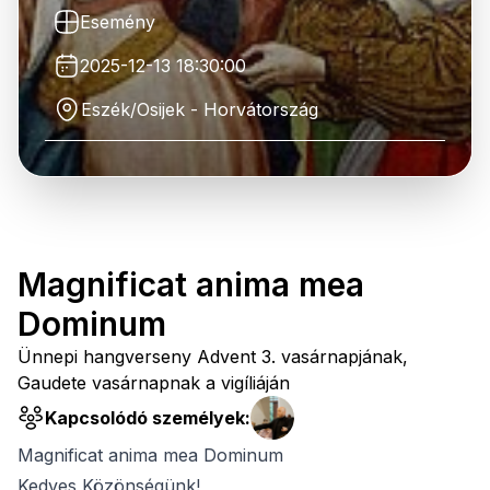
Esemény
2025-12-13 18:30:00
Eszék/Osijek - Horvátország
Magnificat anima mea
Dominum
Ünnepi hangverseny Advent 3. vasárnapjának,
Gaudete vasárnapnak a vigíliáján
Kapcsolódó személyek:
Magnificat anima mea Dominum
Kedves Közönségünk!