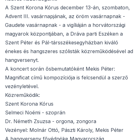
A Szent Korona Kórus december 13-án, szombaton,
Advent III. vasárnapjának, az öröm vasárnapnak -
Gaudete vasárnapnak - a vigíliáján a horvátországi
magyarok központjában, a Dráva parti Eszéken a
Szent Péter és Pál-társszékesegyházban kiváló
énekes és hangszeres szólisták közreműködésével ad
hangversenyt.
A koncert során ősbemutatóként Mekis Péter:
Magnificat című kompozíciója is felcsendül a szerző
vezényletével.
Közreműködik:
Szent Korona Kórus
Selmeci Noémi - szoprán
Dr. Németh Zsuzsa - orgona, zongora
Vezényel: Molnár Ottó, Pászti Károly, Mekis Péter
A hangverseny fővédnöke Magyarország