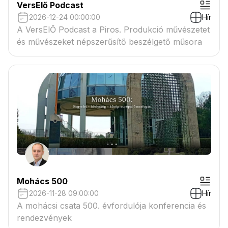
VersElő Podcast
2026-12-24 00:00:00
Hír
A VersElŐ Podcast a Piros. Produkció művészetet
és művészeket népszerűsítő beszélgető műsora
Mohács 500
2026-11-28 09:00:00
Hír
A mohácsi csata 500. évfordulója konferencia és
rendezvények