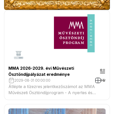
MMA 2026-2029. évi Művészeti
Ösztöndíjpályázat eredménye
2029-08-31 00:00:00
Hír
Átlépte a tízezres jelentkezőszámot az MMA
Művészeti Ösztöndíjprogram - A nyertes és
tartaléklistás pályázók névsora megtekinthető a
csatolmányban