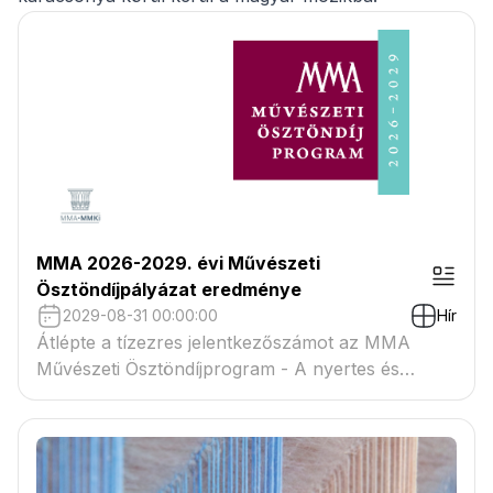
MMA 2026-2029. évi Művészeti
Ösztöndíjpályázat eredménye
2029-08-31 00:00:00
Hír
Átlépte a tízezres jelentkezőszámot az MMA
Művészeti Ösztöndíjprogram - A nyertes és
tartaléklistás pályázók névsora megtekinthető a
csatolmányban