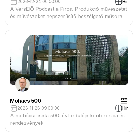
2026-12-24 00:00:00
Hír
A VersElŐ Podcast a Piros. Produkció művészetet
és művészeket népszerűsítő beszélgető műsora
Mohács 500
2026-11-28 09:00:00
Hír
A mohácsi csata 500. évfordulója konferencia és
rendezvények