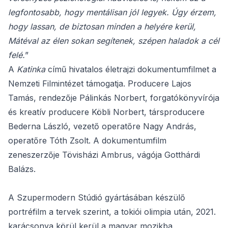
legfontosabb, hogy mentálisan jól legyek. Úgy érzem,
hogy lassan, de biztosan minden a helyére kerül,
Mátéval az élen sokan segítenek, szépen haladok a cél
felé.
”
A
Katinka
című hivatalos életrajzi dokumentumfilmet a
Nemzeti Filmintézet támogatja. Producere Lajos
Tamás, rendezője Pálinkás Norbert, forgatókönyvírója
és kreatív producere Köbli Norbert, társproducere
Bederna László, vezető operatőre Nagy András,
operatőre Tóth Zsolt. A dokumentumfilm
zeneszerzője Tövisházi Ambrus, vágója Gotthárdi
Balázs.
A Szupermodern Stúdió gyártásában készülő
portréfilm a tervek szerint, a tokiói olimpia után, 2021.
karácsonya körül kerül a magyar mozikba.