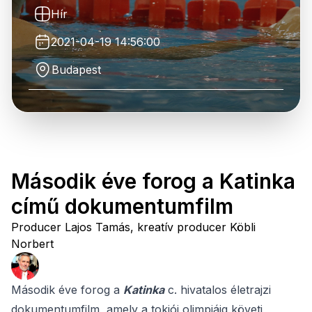
Hír
2021-04-19 14:56:00
Budapest
Második éve forog a Katinka
című dokumentumfilm
Producer Lajos Tamás, kreatív producer Köbli
Norbert
Második éve forog a
Katinka
c. hivatalos életrajzi
dokumentumfilm, amely a tokiói olimpiáig követi