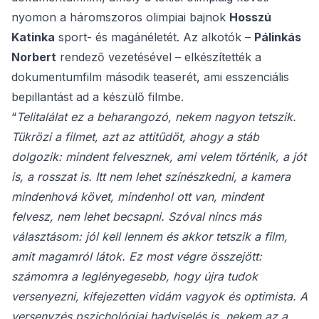
nyomon a háromszoros olimpiai bajnok
Hosszú
Katinka
sport- és magánéletét. Az alkotók –
Pálinkás
Norbert
rendező vezetésével – elkészítették a
dokumentumfilm második teaserét, ami esszenciális
bepillantást ad a készülő filmbe.
“
Telitalálat ez a beharangozó, nekem nagyon tetszik.
Tükrözi a filmet, azt az attitűdöt, ahogy a stáb
dolgozik: mindent felvesznek, ami velem történik, a jót
is, a rosszat is. Itt nem lehet színészkedni, a kamera
mindenhová követ, mindenhol ott van, mindent
felvesz, nem lehet becsapni. Szóval nincs más
választásom: jól kell lennem és akkor tetszik a film,
amit magamról látok. Ez most végre összejött:
számomra a leglényegesebb, hogy újra tudok
versenyezni, kifejezetten vidám vagyok és optimista. A
versenyzés pszichológiai hadviselés is, nekem az a