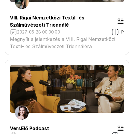
VIII. Rigai Nemzetközi Textil- és
Szálművészeti Triennálé
2027-05-28 00:00:00
Hír
Megnyílt a jelentkezés a VIII. Rigai Nemzetközi
Textil- és Szálművészeti Triennáléra
VersElő Podcast