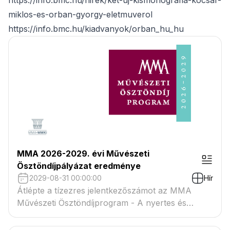
https://info.bmc.hu/hirek/ket-uj-kismonografia-kocsar-
miklos-es-orban-gyorgy-eletmuverol
https://info.bmc.hu/kiadvanyok/orban_hu_hu
MMA 2026-2029. évi Művészeti
Ösztöndíjpályázat eredménye
2029-08-31 00:00:00
Hír
Átlépte a tízezres jelentkezőszámot az MMA
Művészeti Ösztöndíjprogram - A nyertes és
tartaléklistás pályázók névsora megtekinthető a
csatolmányban