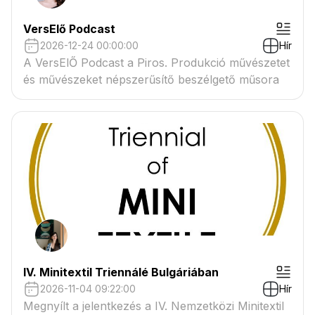
VersElő Podcast
2026-12-24 00:00:00
Hír
A VersElŐ Podcast a Piros. Produkció művészetet
és művészeket népszerűsítő beszélgető műsora
IV. Minitextil Triennálé Bulgáriában
2026-11-04 09:22:00
Hír
Megnyílt a jelentkezés a IV. Nemzetközi Minitextil