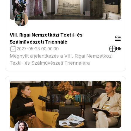
VIII. Rigai Nemzetközi Textil- és
Szálművészeti Triennálé
2027-05-28 00:00:00
Hír
Megnyílt a jelentkezés a VIII. Rigai Nemzetközi
Textil- és Szálművészeti Triennáléra