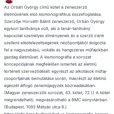
Az Orbán György című kötet a zeneszerző
életművének első kismonografikus összefoglalása.
Szerzője Horváth Bálint zeneszerző, Orbán György
egykori tanítványa volt, aki a tanár-tanítvány
kapcsolat személyes élményeinek és a szerző iránti
szellemi elkötelezettségének nézőpontjából dolgozta
fel a nagyszabású, vokális és hangszeres műfajokban
gazdag életművet. A kismonográfia a sorozat
koncepciójának megfelelően ismerteti az életmű
történeti szerveződését: egyrészt az alkotások műfaj-
csoportjainak bemutatása során, másrészt az életmű
egészét átfogó zeneműjegyzék közreadásában.
(Magyar zeneszerzők sorozat, 43. kötet, 72 l.) A kötet
megrendelhető, megvásárolható a BMC könyvtárban.
(Budapest, 1093 Mátyás utca 8.)