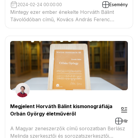
2024-02-24 00:00:00
Esemény
Mintegy ezer ember énekelte Horváth Bálint
Távolódóban című, Kovács András Ferenc
versére írt művét...
Megjelent Horváth Bálint kismonográfiája
Orbán György életművéről
Hír
A Magyar zeneszerzők című sorozatban Berlász
Melinda szerkesztői és sorozatszerkesztői