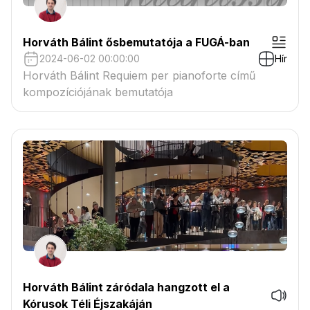
Horváth Bálint ősbemutatója a FUGÁ-ban
2024-06-02 00:00:00
Hír
Horváth Bálint Requiem per pianoforte című
kompozíciójának bemutatója
Horváth Bálint záródala hangzott el a
Kórusok Téli Éjszakáján