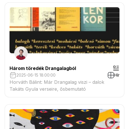
Három töredék Drangalagból
2025-06-15 18:00:00
Hír
Horváth Bálint: Már Drangalag viszi – dalok
Takáts Gyula verseire, ősbemutató