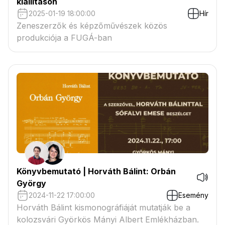
kiállításon
2025-01-19 18:00:00
Hír
Zeneszerzők és képzőművészek közös
produkciója a FUGÁ-ban
Könyvbemutató | Horváth Bálint: Orbán
György
2024-11-22 17:00:00
Esemény
Horváth Bálint kismonográfiáját mutatják be a
kolozsvári Györkös Mányi Albert Emlékházban.