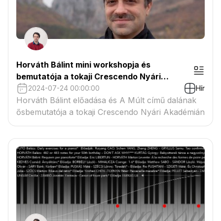
Horváth Bálint mini workshopja és
bemutatója a tokaji Crescendo Nyári
Akadémián
2024-07-24 00:00:00
Hír
Horváth Bálint előadása és A Múlt című dalának
ősbemutatója a tokaji Crescendo Nyári Akadémián