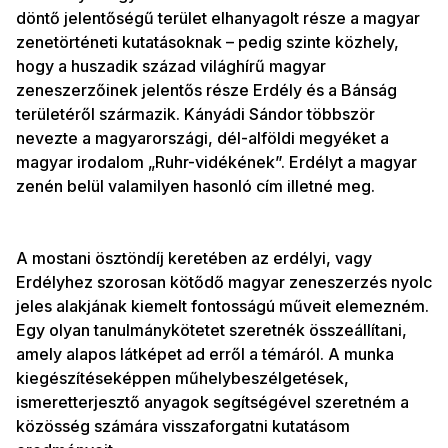
döntő jelentőségű terület elhanyagolt része a magyar
zenetörténeti kutatásoknak – pedig szinte közhely,
hogy a huszadik század világhírű magyar
zeneszerzőinek jelentős része Erdély és a Bánság
területéről származik. Kányádi Sándor többször
nevezte a magyarországi, dél-alföldi megyéket a
magyar irodalom „Ruhr-vidékének”. Erdélyt a magyar
zenén belül valamilyen hasonló cím illetné meg.
A mostani ösztöndíj keretében az erdélyi, vagy
Erdélyhez szorosan kötődő magyar zeneszerzés nyolc
jeles alakjának kiemelt fontosságú műveit elemezném.
Egy olyan tanulmánykötetet szeretnék összeállítani,
amely alapos látképet ad erről a témáról. A munka
kiegészítéseképpen műhelybeszélgetések,
ismeretterjesztő anyagok segítségével szeretném a
közösség számára visszaforgatni kutatásom