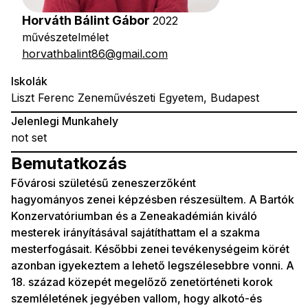
Horváth Bálint Gábor
2022
művészetelmélet
horvathbalint86@gmail.com
Iskolák
Liszt Ferenc Zeneművészeti Egyetem, Budapest
Jelenlegi Munkahely
not set
Bemutatkozás
Fővárosi születésű zeneszerzőként
hagyományos zenei képzésben részesültem. A Bartók
Konzervatóriumban és a Zeneakadémián kiváló
mesterek irányításával sajátíthattam el a szakma
mesterfogásait. Későbbi zenei tevékenységeim körét
azonban igyekeztem a lehető legszélesebbre vonni. A
18. század közepét megelőző zenetörténeti korok
szemléletének jegyében vallom, hogy alkotó-és