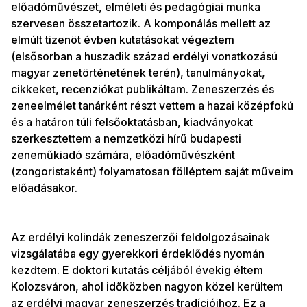
előadóművészet, elméleti és pedagógiai munka
szervesen összetartozik. A komponálás mellett az
elmúlt tizenöt évben kutatásokat végeztem
(elsősorban a huszadik század erdélyi vonatkozású
magyar zenetörténetének terén), tanulmányokat,
cikkeket, recenziókat publikáltam. Zeneszerzés és
zeneelmélet tanárként részt vettem a hazai középfokú
és a határon túli felsőoktatásban, kiadványokat
szerkesztettem a nemzetközi hírű budapesti
zeneműkiadó számára, előadóművészként
(zongoristaként) folyamatosan fölléptem saját műveim
előadásakor.
Az erdélyi kolindák zeneszerzői feldolgozásainak
vizsgálatába egy gyerekkori érdeklődés nyomán
kezdtem. E doktori kutatás céljából évekig éltem
Kolozsváron, ahol időközben nagyon közel kerültem
az erdélyi magyar zeneszerzés tradícióihoz. Ez a