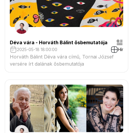
Déva vára - Horváth Bálint ősbemutatója
2025-05-18 18:00:00
Hír
Horváth Bálint Déva vára című, Tornai József
versére írt dalának ősbemutatója