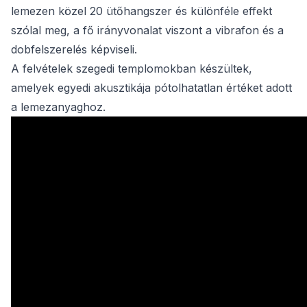
lemezen közel 20 ütőhangszer és különféle effekt
szólal meg, a fő irányvonalat viszont a vibrafon és a
dobfelszerelés képviseli.
A felvételek szegedi templomokban készültek,
amelyek egyedi akusztikája pótolhatatlan értéket adott
a lemezanyaghoz.