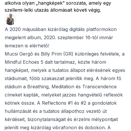
alkotva olyan „hangképek” sorozata, amely egy
szellemi-lelki utazás állomásait követi végig.
A 2020 májusában kizárólag digitális platformokon
megjelent album, 2020. szeptember 16-tól immár
lemezen is elérhető!
Mucsi Gergő és Billy Prim (GR) különleges felvétele, a
Mindful Echoes 5 dalt tartalmaz, közte három
hangképet, melyek a tudatos állapot elérésének egyes
stádiumait, főbb szakaszait jelenítik meg. A három fő
stádium a Breathing, Meditation és Transcendence
címeket kapták, melyeket jazzes hangvételű reflexiók
kötnek össze. A Reflections #1 és #2 a gondolatok
hullámzását és a tudatos állapothoz vezető út
kérdéseit, bizonytalanságait és érzelmi mélypontjait
jeleníti meg kizárólag vibrafonon és dobokon. A