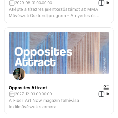
2029-08-31 00:00:00
Hír
Átlépte a tízezres jelentkezőszámot az MMA
Művészeti Ösztöndíjprogram - A nyertes és
tartaléklistás pályázók névsora megtekinthető a
csatolmányban
Opposites Attract
2027-12-03 00:00:00
Hír
A Fiber Art Now magazin felhívása
textilművészek számára