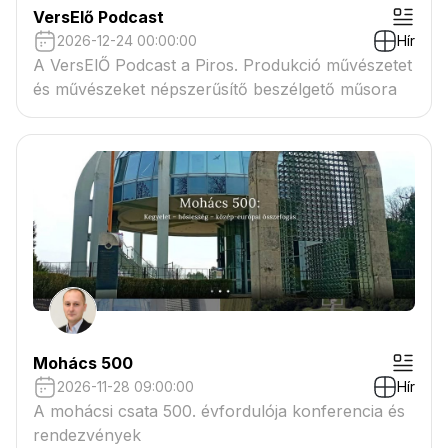
VersElő Podcast
2026-12-24 00:00:00
Hír
A VersElŐ Podcast a Piros. Produkció művészetet
és művészeket népszerűsítő beszélgető műsora
Mohács 500
2026-11-28 09:00:00
Hír
A mohácsi csata 500. évfordulója konferencia és
rendezvények