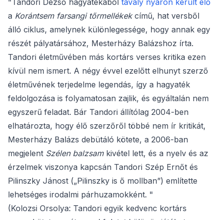
"Tandori Dezső hagyatékából
tavaly nyáron került elő
a
Korántsem farsangi tőrmellékek
című, hat versből
álló ciklus, amelynek különlegessége, hogy annak egy
részét pályatársához, Mesterházy Balázshoz írta.
Tandori életművében más kortárs verses kritika ezen
kívül nem ismert. A négy évvel ezelőtt elhunyt szerző
életművének terjedelme legendás, így a hagyaték
feldolgozása is folyamatosan zajlik, és egyáltalán nem
egyszerű feladat. Bár Tandori állítólag 2004-ben
elhatározta, hogy élő szerzőről többé nem ír kritikát,
Mesterházy Balázs debütáló kötete, a 2006-ban
megjelent
Szélen balzsam
kivétel lett, és a nyelv és az
érzelmek viszonya kapcsán Tandori Szép Ernőt és
Pilinszky Jánost („Pilinszky is ő mollban”) említette
lehetséges irodalmi párhuzamokként. "
(Kolozsi Orsolya: Tandori egyik kedvenc kortárs