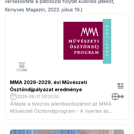
verseskötete a pátosszal folytat különös játékot,
Könyves Magazin, 2023. július 19.)
MMA 2026-2029. évi Művészeti
Ösztöndíjpályázat eredménye
2029-08-31 00:00:00
Hír
Átlépte a tízezres jelentkezőszámot az MMA
Művészeti Ösztöndíjprogram - A nyertes és
tartaléklistás pályázók névsora megtekinthető a
csatolmányban