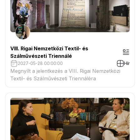
VIII. Rigai Nemzetközi Textil- és
Szálművészeti Triennálé
2027-05-28 00:00:00
Hír
Megnyílt a jelentkezés a VIII. Rigai Nemzetközi
Textil- és Szálművészeti Triennáléra