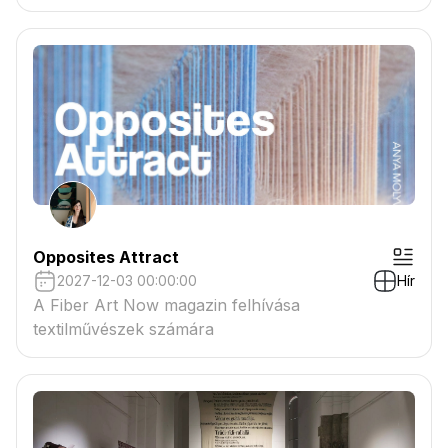
tartaléklistás pályázók névsora megtekinthető a
csatolmányban
Opposites Attract
2027-12-03 00:00:00
Hír
A Fiber Art Now magazin felhívása
textilművészek számára