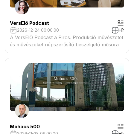
VersElő Podcast
2026-12-24 00:00:00
Hír
A VersElŐ Podcast a Piros. Produkció művészetet
és művészeket népszerűsítő beszélgető műsora
Mohács 500
2026-11-28 09:00:00
Hír