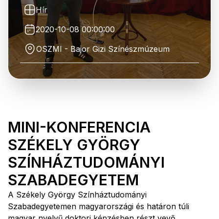
Hír
2020-10-08 00:00:00
OSZMI - Bajor Gizi Színészmúzeum
MINI-KONFERENCIA
SZÉKELY GYÖRGY
SZÍNHÁZTUDOMÁNYI
SZABADEGYETEM
A Székely György Színháztudományi
Szabadegyetemen magyarországi és határon túli
magyar nyelvű doktori képzésben részt vevő,