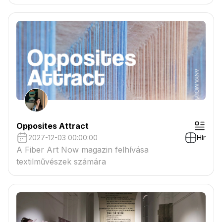
tartaléklistás pályázók névsora megtekinthető a
csatolmányban
Opposites Attract
2027-12-03 00:00:00
Hír
A Fiber Art Now magazin felhívása
textilművészek számára