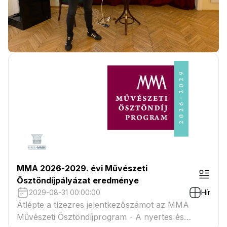
MMA 2026-2029. évi Művészeti
Ösztöndíjpályázat eredménye
2029-08-31 00:00:00
Hír
Átlépte a tízezres jelentkezőszámot az MMA
Művészeti Ösztöndíjprogram - A nyertes és