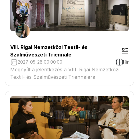
VIII. Rigai Nemzetközi Textil- és
Szálművészeti Triennálé
2027-05-28 00:00:00
Hír
Megnyílt a jelentkezés a VIII. Rigai Nemzetközi
Textil- és Szálművészeti Triennáléra