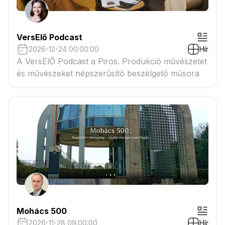
VersElő Podcast
2026-12-24 00:00:00
Hír
A VersElŐ Podcast a Piros. Produkció művészetet
és művészeket népszerűsítő beszélgető műsora
Mohács 500
2026-11-28 09:00:00
Hír