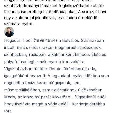
színháztudományi témákkal foglalkozó fiatal kutatók
tartanak ismeretterjesztő előadásokat. A sorozat havi
egy alkalommal jelentkezik, és minden érdeklődő
számára nyitott.
Hegedűs Tibor (1898-1984) a Belvárosi Színházban
indult, mint színész, aztán megmaradt rendezőnek,
színházban, rádióban, alkalmanként filmben. Élete és
pályafutása legtermékenyebb korszakát a
Vígszínházban töltötte. Rendezőként került oda,
igazgatóként távozott. A legvadabb nyilas időkben sem
engedett a fasizmus ideológiájának, sem
műsorpolitikájában, sem az ártatlanok üldözésében.
Mégis, az igazolási perét követően – függetlenül attól,
hogy tisztázta magát a vádak alól – karrierje derékba
tört.