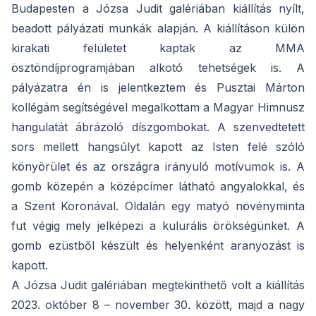
Budapesten a Józsa Judit galériában kiállítás nyílt,
beadott pályázati munkák alapján. A kiállításon külön
kirakati felületet kaptak az MMA
ösztöndíjprogramjában alkotó tehetségek is. A
pályázatra én is jelentkeztem és Pusztai Márton
kollégám segítségével megalkottam a Magyar Himnusz
hangulatát ábrázoló díszgombokat. A szenvedtetett
sors mellett hangsúlyt kapott az Isten felé szóló
könyörület és az országra irányuló motívumok is. A
gomb közepén a középcímer látható angyalokkal, és
a Szent Koronával. Oldalán egy matyó növényminta
fut végig mely jelképezi a kulurális örökségünket. A
gomb ezüstből készült és helyenként aranyozást is
kapott.
A Józsa Judit galériában megtekinthető volt a kiállítás
2023. október 8 – november 30. között, majd a nagy