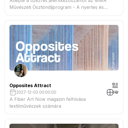
Átlépte a tízezres jelentkezőszámot az MMA
Művészeti Ösztöndíjprogram - A nyertes és
tartaléklistás pályázók névsora megtekinthető a
csatolmányban
Opposites Attract
2027-12-03 00:00:00
Hír
A Fiber Art Now magazin felhívása
textilművészek számára